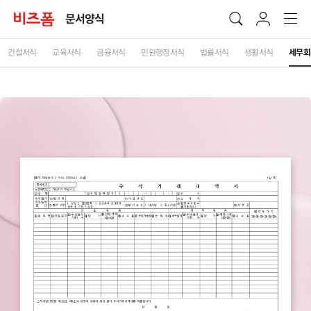
문서양식
건설서식
교육서식
금융서식
민원행정서식
법률서식
생활서식
세무회