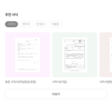
추천 서식
사직서
편지지
탄원서
차용증
표준 사직서(작성방법 포함)
사직서(기업)
사직서(면
더보기