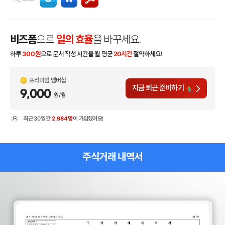
비즈폼
으로
일의 효율
을 바꾸세요.
하루
300
원
으로 문서 작성 시간을 월 평균
20시간
절약하세요!
프리미엄 멤버십
지금 퇴근 준비하기
9,000
원/월
최근
30일
간
2,984명
이 가입했어요!
현
주식거래 내역서