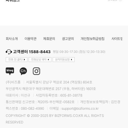
회사소개
이용약관
제휴문의
광고문의
개인정보취급방침
사이트맵
고객센터 1588-8443
평일 09:30-17:30 (점심 12:30-13:30)
전화 전 클릭!
전화상담 예약
원격지원요청
(주)비즈폼
서울특별시 강남구 역삼로 204 (역삼동) 604호
부산광역시 해운대구 해운대해변로 257 (우동, 하버타운) 1601호
대표이사 : 이선규
사업자등록번호 : 605-81-38178
통신판매업 신고번호 : 제2015-부산해운-0582호
개인정보보호책임자 : 김민경
팩스번호 : 080-082-4990
이메일 : support@bizforms.co.kr
COPYRIGHT © 2000-2025 BY BIZFORMS.CO.KR ALL RIGHTS
RESERVED