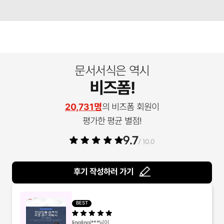
문서서식은 역시
비즈폼!
20,731명
의 비즈폼 회원이
평가한 평균 별점!
9.7
/ 10.0
후기 작성하러 가기
BEST
linglingi***
님이