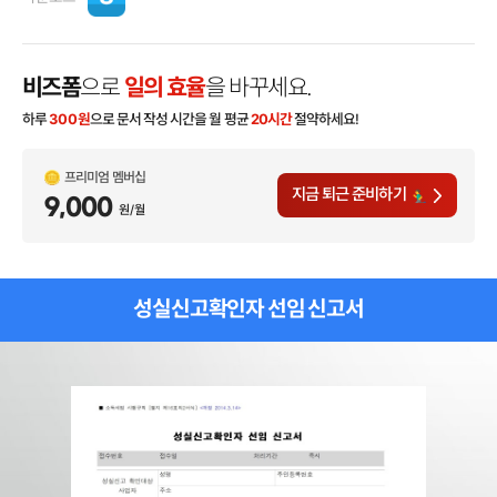
비즈폼
으로
일의 효율
을 바꾸세요.
하루
300
원
으로 문서 작성 시간을 월 평균
20시간
절약하세요!
프리미엄 멤버십
지금 퇴근 준비하기
9,000
원/월
성실신고확인자 선임 신고서