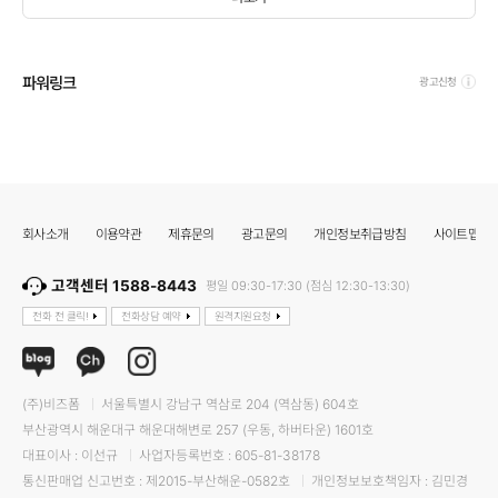
파워링크
광고신청
회사소개
이용약관
제휴문의
광고문의
개인정보취급방침
사이트맵
고객센터 1588-8443
평일 09:30-17:30 (점심 12:30-13:30)
전화 전 클릭!
전화상담 예약
원격지원요청
(주)비즈폼
서울특별시 강남구 역삼로 204 (역삼동) 604호
부산광역시 해운대구 해운대해변로 257 (우동, 하버타운) 1601호
대표이사 : 이선규
사업자등록번호 : 605-81-38178
통신판매업 신고번호 : 제2015-부산해운-0582호
개인정보보호책임자 : 김민경