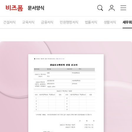
문서양식
건설서식
교육서식
금융서식
민원행정서식
법률서식
생활서식
세무회