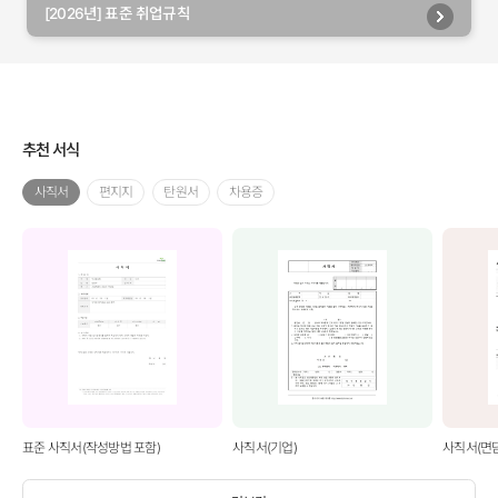
[2026년] 표준 취업규칙
추천 서식
사직서
편지지
탄원서
차용증
표준 사직서(작성방법 포함)
사직서(기업)
사직서(면