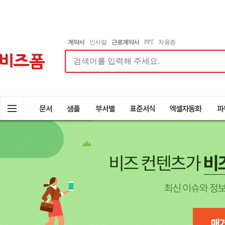
계약서
인사말
근로계약서
PPT
차용증