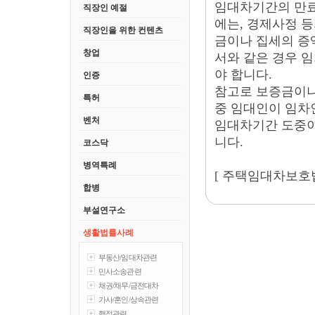
임대차기간의 만료
직장인 예절
에는, 경제사정 
직장인을 위한 컨텐츠
금이나 집세의 증
창업
서와 같은 경우 
야 합니다.
인증
참고로 보증금이나
특허
중 임대인이 임차
벤처
임대차기간 도중
니다.
코스닥
병역특례
[
주택임대차보호법 
합병
부설연구소
생활법률사례
부동산/임대차관련
민사소송관련
채권/채무/금전대차
가사/혼인/상속관련
행정관련