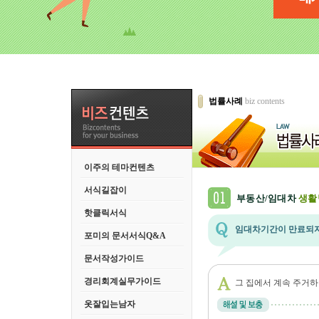
법률사례
biz contents
이주의 테마컨텐츠
서식길잡이
부동산/임대차
생활
핫클릭서식
임대차기간이 만료되자
포미의 문서서식Q&A
문서작성가이드
경리회계실무가이드
그 집에서 계속 주거하
옷잘입는남자