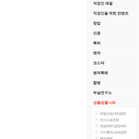
직장인 예절
직장인을 위한 컨텐츠
창업
인증
특허
벤처
코스닥
병역특례
합병
부설연구소
생활법률사례
부동산/임대차관련
민사소송관련
채권/채무/금전대차
가사/혼인/상속관련
행정관련