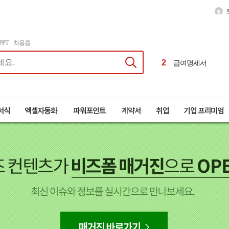
1
달력
2
PPT
차용증
급여명세서
3
이력서
4
근로계약서
1
달력