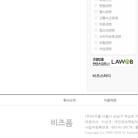
헌법관련
형사관련
교통사고관련
의료관련
청소년관련
소비자보호관련
보험관련
여성관련
비즈스터디
회사소개
이용약관
(주)비즈폼 서울시 강남구 역삼로 204
대표이사 : 이선규 / 개인정보책임자 : 김민경
사업자등록번호 : 605-81-38178 
Copyright (c) 2000-2026 by bizforms.