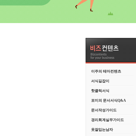
이주의 테마컨텐츠
서식길잡이
핫클릭서식
포미의 문서서식Q&A
문서작성가이드
경리회계실무가이드
옷잘입는남자