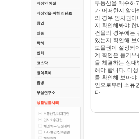
부동산을 매수하고
직장인 예절
가 어떠한지 알아
직장인을 위한 컨텐츠
의 경우 임차권
창업
지 확인해봐야 합
건물의 경우에는 
인증
있는지 확인해 보
특허
보물권이 설정되어
벤처
계 확인은
등기부등
을 체결하는 상대
코스닥
해야 합니다. 미
병역특례
를 확인해 보아야
합병
인으로부터 소유권
다.
부설연구소
생활법률사례
부동산/임대차관련
민사소송관련
채권/채무/금전대차
가사/혼인/상속관련
행정관련