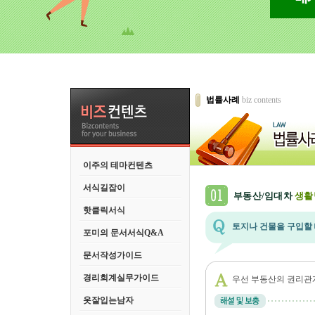
법률사례
biz contents
이주의 테마컨텐츠
서식길잡이
부동산/임대차
생활
핫클릭서식
토지나 건물을 구입할 
포미의 문서서식Q&A
문서작성가이드
경리회계실무가이드
우선 부동산의 권리관
옷잘입는남자