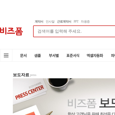
계약서
인사말
근로계약서
PPT
차용증
보도자료
press