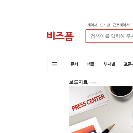
계약서
인사말
근로계약서
보도자료
press