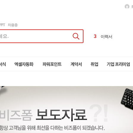
1
달력
2
급여명세서
PPT
차용증
3
이력서
4
근로계약서
1
달력