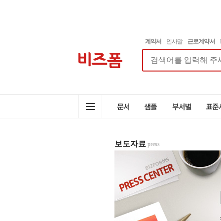
계약서
인사말
근로계약서
보도자료
press