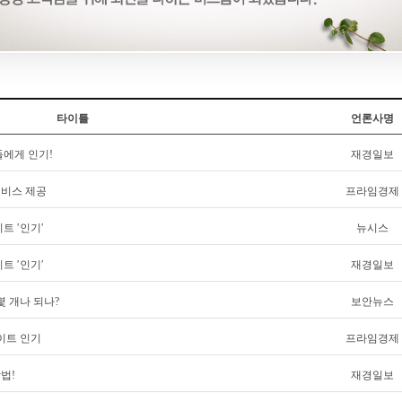
타이틀
언론사명
에게 인기!
재경일보
서비스 제공
프라임경제
트 ′인기′
뉴시스
트 ′인기′
재경일보
몇 개나 되나?
보안뉴스
이트 인기
프라임경제
법!
재경일보