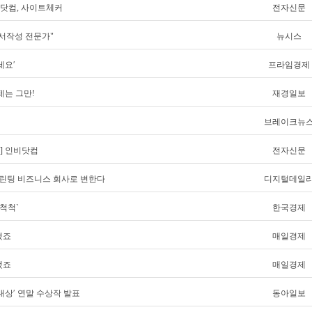
비닷컴, 사이트체커
전자신문
서작성 전문가"
뉴시스
세요′
프라임경제
제는 그만!
재경일보
브레이크뉴
] 인비닷컴
전자신문
프린팅 비즈니스 회사로 변한다
디지털데일
척척`
한국경제
됐죠
매일경제
됐죠
매일경제
츠대상′ 연말 수상작 발표
동아일보