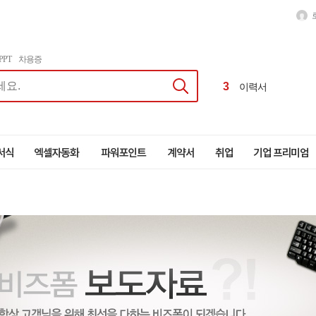
1
달력
2
급여명세서
PPT
차용증
3
이력서
4
근로계약서
1
달력