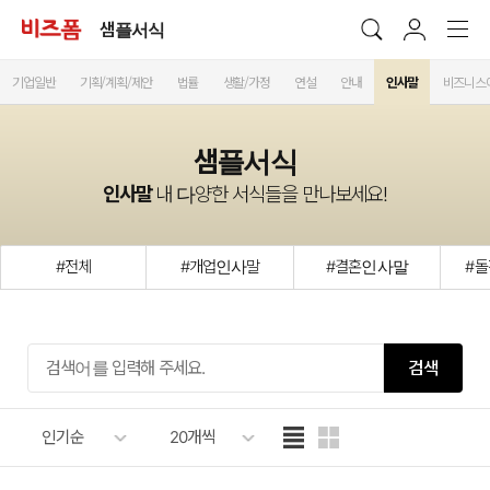
샘플서식
기업일반
기획/계획/제안
법률
생활/가정
연설
안내
인사말
비즈니스
샘플서식
인사말
내 다양한 서식들을 만나보세요!
#전체
#개업인사말
#결혼인사말
#
검색
인기순
20개씩