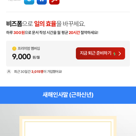
비즈폼
으로
일의 효율
을 바꾸세요.
하루
300
원
으로 문서 작성 시간을 월 평균
20시간
절약하세요!
프리미엄 멤버십
지금 퇴근 준비하기
9,000
원/월
최근
30일
간
3,015명
이 가입했어요!
현
새해인사말 (근하신년)