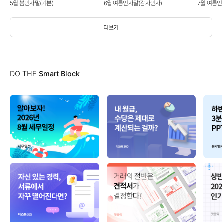
5월 봄인사말(기본)
6월 여름인사말(감사인사)
7월 여름
더보기
DO THE
Smart Block