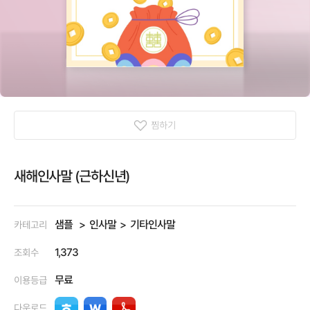
찜하기
새해인사말 (근하신년)
샘플
인사말
기타인사말
카테고리
1,373
조회수
무료
이용등급
다운로드