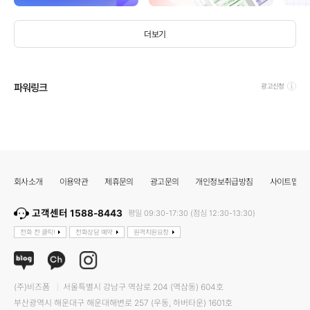
더보기
파워링크
광고신청
회사소개
이용약관
제휴문의
광고문의
개인정보취급방침
사이트맵
고객센터 1588-8443
평일 09:30-17:30 (점심 12:30-13:30)
전화 전 클릭!
전화상담 예약
원격지원요청
(주)비즈폼
서울특별시 강남구 역삼로 204 (역삼동) 604호
부산광역시 해운대구 해운대해변로 257 (우동, 하버타운) 1601호