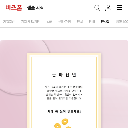
샘플 서식
기업일반
기획/계획/제안
법률
생활/가정
연설
안내
인사말
비즈니스