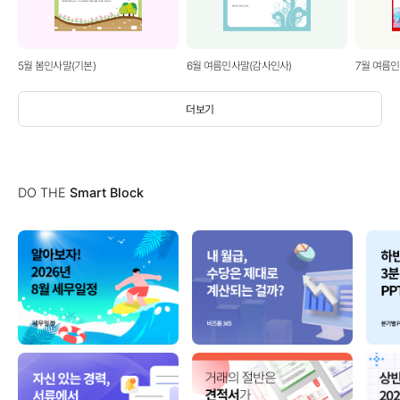
5월 봄인사말(기본)
6월 여름인사말(감사인사)
7월 여름
더보기
DO THE
Smart Block