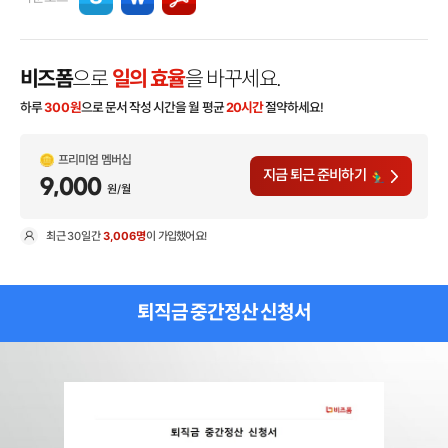
비즈폼
으로
일의 효율
을 바꾸세요.
하루
300
원
으로 문서 작성 시간을 월 평균
20시간
절약하세요!
프리미엄 멤버십
지금 퇴근 준비하기
9,000
원/월
최근
30일
간
3,006명
이 가입했어요!
현
퇴직금 중간정산 신청서