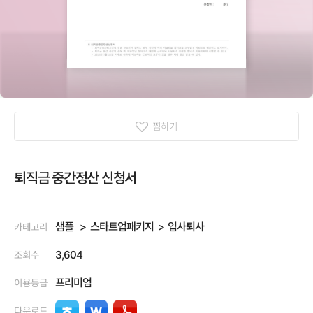
찜하기
퇴직금 중간정산 신청서
샘플
스타트업패키지
입사퇴사
카테고리
3,604
조회수
프리미엄
이용등급
다운로드