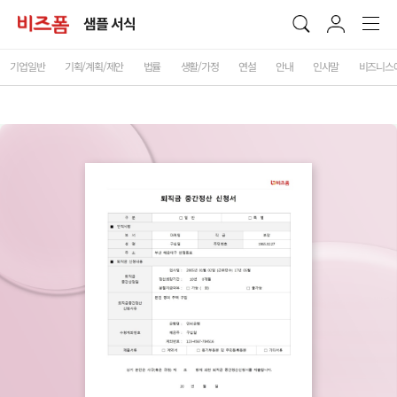
샘플 서식
기업일반
기획/계획/제안
법률
생활/가정
연설
안내
인사말
비즈니스