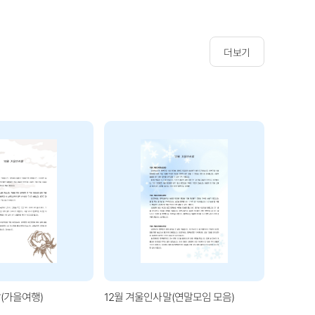
더보기
(가을여행)
12월 겨울인사말(연말모임 모음)
1월 겨울