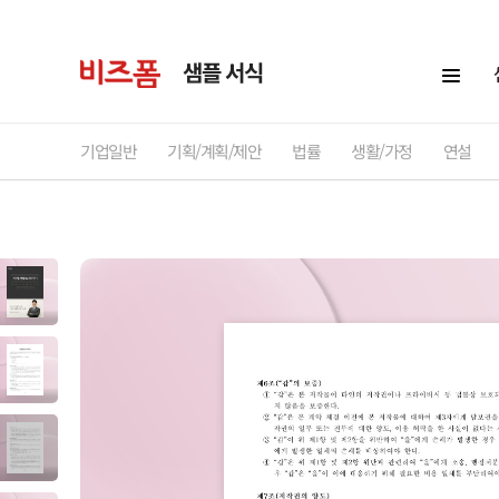
샘플 서식
기업일반
기획/계획/제안
법률
생활/가정
연설