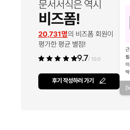
문서서식은 역시
비즈폼!
20,731명
의 비즈폼 회원이
평가한 평균 별점!
근
필
9.7
/ 10.0
이
딱
후기 작성하러 가기
[