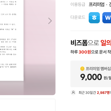
프리미엄
이용등급
다운로드
비즈폼
으로
일의
하루
300
원
으로 문서 
프리미엄 멤버십
9,000
원/
최근
30일
간
2,987명