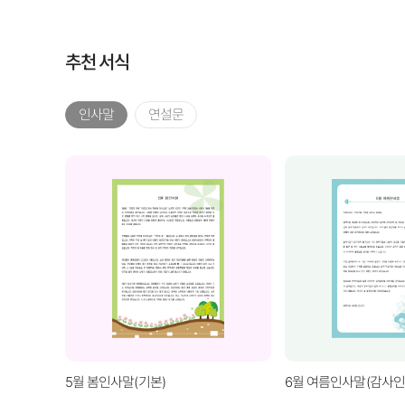
추천 서식
인사말
연설문
5월 봄인사말(기본)
6월 여름인사말(감사인