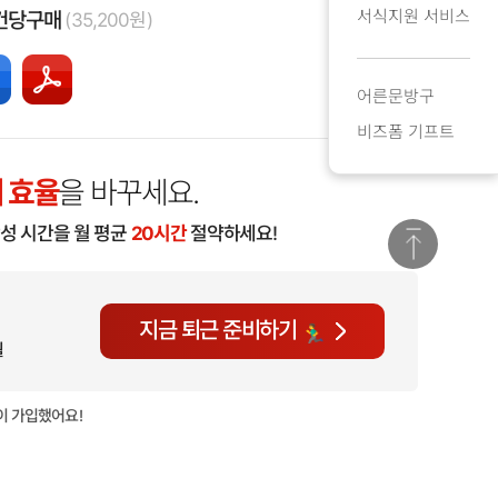
서식지원 서비스
건당구매
(35,200원)
어른문방구
비즈폼 기프트
 효율
을 바꾸세요.
작성 시간을 월 평균
20시간
절약하세요!
지금 퇴근 준비하기
월
이 가입했어요!
현재
1,510