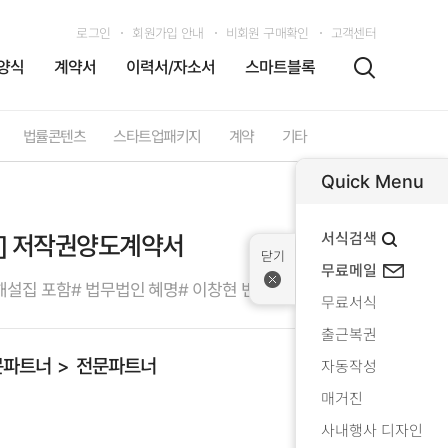
로그인
회원가입 안내
비회원 구매확인
고객센터
양식
계약서
이력서/자소서
스마트블록
법률콘텐츠
스타트업패키지
계약
기타
Quick Menu
서식검색
플] 저작권양도계약서
무료메일
해설집 포함
# 법무법인 혜명
# 이창현 변호사
무료서식
출근복권
문파트너
전문파트너
자동작성
매거진
사내행사 디자인