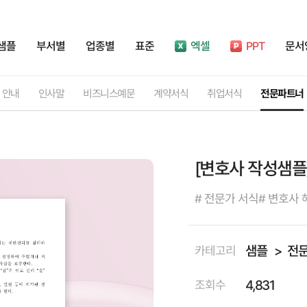
샘플
부서별
업종별
표준
엑셀
PPT
문서
안내
인사말
비즈니스예문
계약서식
취업서식
전문파트너
[변호사 작성샘
# 전문가 서식
# 변호사 
샘플
전
카테고리
4,831
조회수