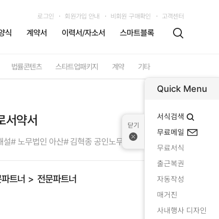
로그인
회원가입 안내
비회원 구매확인
고객센터
양식
계약서
이력서/자소서
스마트블록
법률콘텐츠
스타트업패키지
계약
기타
Quick Menu
서식검색
근로서약서
무료메일
해설
# 노무법인 아산
# 김혁종 공인노무사
무료서식
출근복권
문파트너
전문파트너
자동작성
매거진
사내행사 디자인