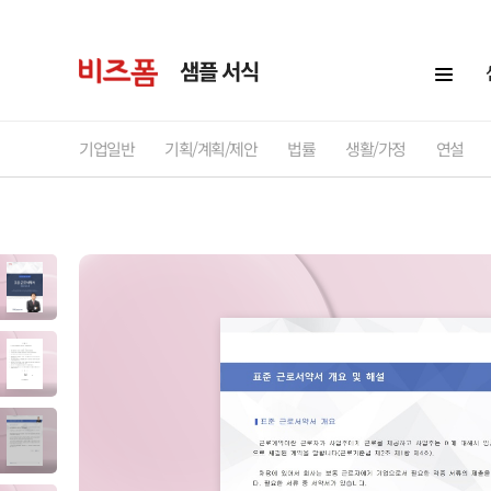
샘플 서식
기업일반
기획/계획/제안
법률
생활/가정
연설