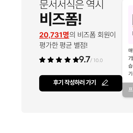
문서서식은 역시
비즈폼!
20,731명
의 비즈폼 회원이
평가한 평균 별점!
매
7
9.7
/ 10.0
습
기
후기 작성하러 가기
프
일