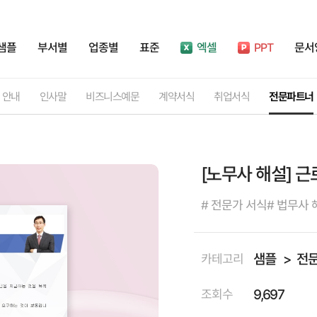
샘플
부서별
업종별
표준
엑셀
PPT
문서
안내
인사말
비즈니스예문
계약서식
취업서식
전문파트너
[노무사 해설] 
# 전문가 서식
# 법무사 
샘플
전
카테고리
9,697
조회수