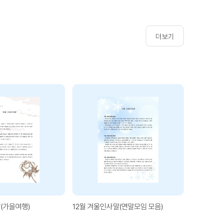
더보기
(가을여행)
12월 겨울인사말(연말모임 모음)
1월 겨울