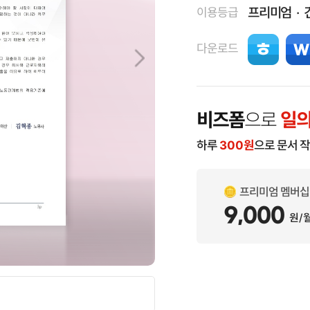
프리미엄
이용등급
다운로드
비즈폼
으로
일의
하루
300
원
으로 문서 
프리미엄 멤버십
9,000
원/