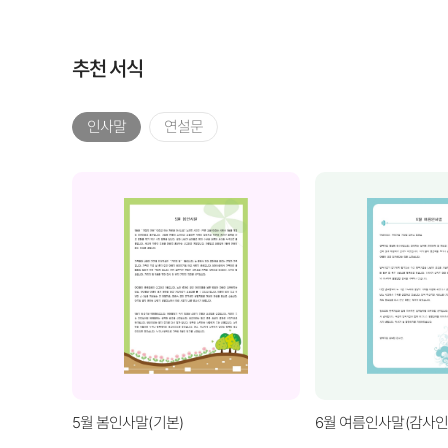
추천 서식
인사말
연설문
5월 봄인사말(기본)
6월 여름인사말(감사인