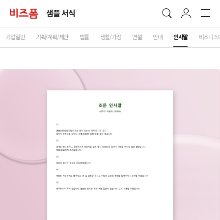
샘플 서식
기업일반
기획/계획/제안
법률
생활/가정
연설
안내
인사말
비즈니스