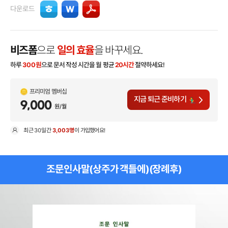
다운로드
비즈폼
으로
일의 효율
을 바꾸세요.
하루
300
원
으로 문서 작성 시간을 월 평균
20시간
절약하세요!
프리미엄 멤버십
지금 퇴근 준비하기
9,000
원/월
최근
30일
간
3,003명
이 가입했어요!
현
조문인사말(상주가 객들에)(장례후)