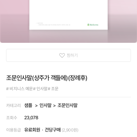
찜하기
조문인사말(상주가 객들에)(장례후)
# 비지니스 예문
# 인사말
# 조문
샘플
인사말
조문인사말
카테고리
23,078
조회수
유료회원
건당구매
이용등급
(2,900원)