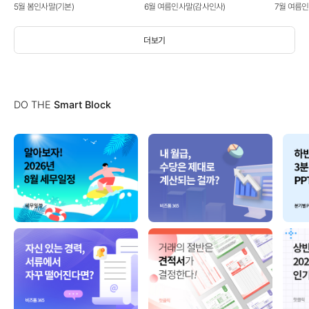
5월 봄인사말(기본)
6월 여름인사말(감사인사)
7월 여름
더보기
DO THE
Smart Block