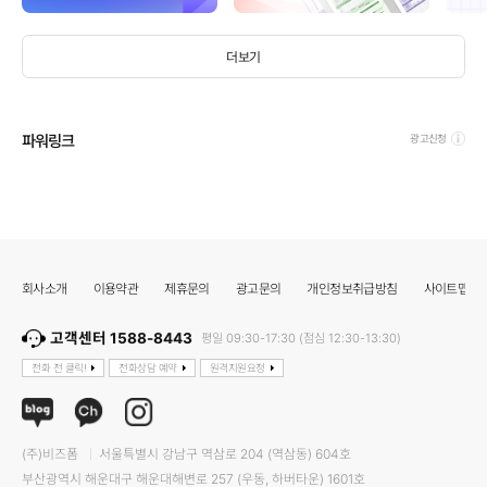
더보기
파워링크
광고신청
회사소개
이용약관
제휴문의
광고문의
개인정보취급방침
사이트맵
고객센터 1588-8443
평일 09:30-17:30 (점심 12:30-13:30)
전화 전 클릭!
전화상담 예약
원격지원요청
(주)비즈폼
서울특별시 강남구 역삼로 204 (역삼동) 604호
부산광역시 해운대구 해운대해변로 257 (우동, 하버타운) 1601호