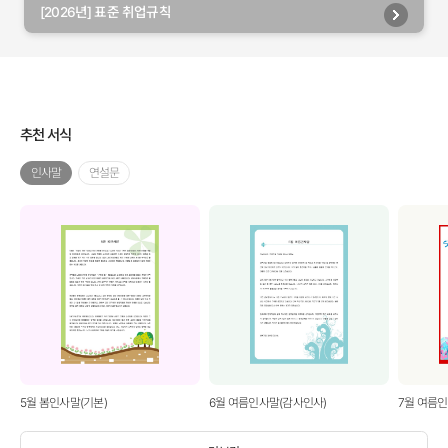
[2026년] 표준 취업규칙
추천 서식
인사말
연설문
5월 봄인사말(기본)
6월 여름인사말(감사인사)
7월 여름