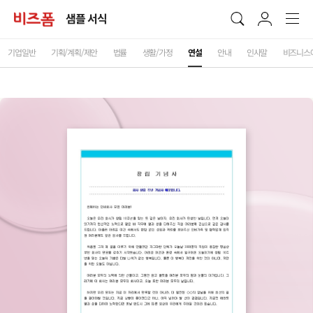
샘플 서식
기업일반
기획/계획/제안
법률
생활/가정
연설
안내
인사말
비즈니스