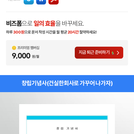
비즈폼
으로
일의 효율
을 바꾸세요.
하루
300
원
으로 문서 작성 시간을 월 평균
20시간
절약하세요!
프리미엄 멤버십
지금 퇴근 준비하기
9,000
원/월
창립기념사(건실한회사로 가꾸어 나가자)