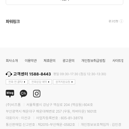
파워링크
광고신청
회사소개
이용약관
제휴문의
광고문의
개인정보취급방침
사이트맵
고객센터 1588-8443
평일 09:30-17:30 (점심 12:30-13:30)
전화 전 클릭!
전화상담 예약
원격지원요청
(주)비즈폼
서울특별시 강남구 역삼로 204 (역삼동) 604호
부산광역시 해운대구 해운대해변로 257 (우동, 하버타운) 1601호
대표이사 : 이선규
사업자등록번호 : 605-81-38178
통신판매업 신고번호 : 제2015-부산해운-0582호
개인정보보호책임자 : 김민경