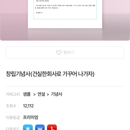
찜하기
창립기념사(건실한회사로 가꾸어 나가자)
샘플
연설
기념사
카테고리
12,112
조회수
프리미엄
이용등급
다운로드