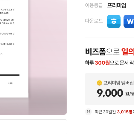
프리미엄
이용등급
다운로드
비즈폼
으로
일의
하루
300
원
으로 문서 
프리미엄 멤버십
9,000
원/
최근
30일
간
3,015명