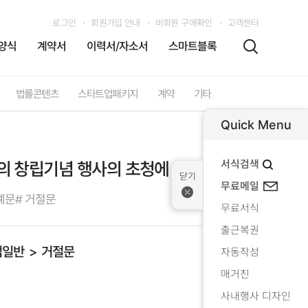
로그인
회원가입 안내
비회원 구매확인
고객센터
양식
계약서
이력서/자소서
스마트블록
법률콘텐츠
스타트업패키지
계약
기타
Quick Menu
서식검색
 창립기념 행사의 초청에 대해)
무료메일
예문
# 거절문
무료서식
출근복권
업일반
거절문
자동작성
매거진
사내행사 디자인