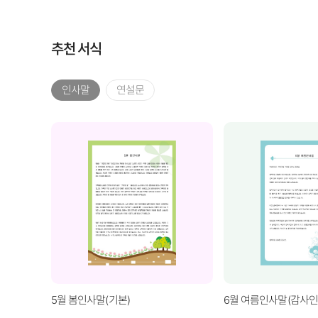
추천 서식
인사말
연설문
5월 봄인사말(기본)
6월 여름인사말(감사인