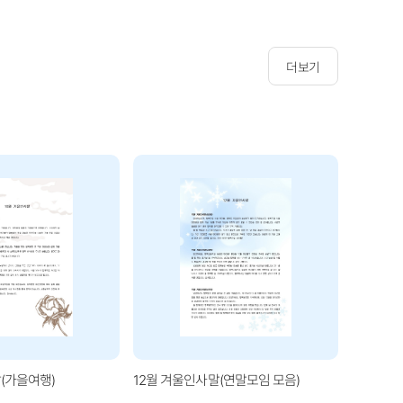
더보기
(가을여행)
12월 겨울인사말(연말모임 모음)
1월 겨울