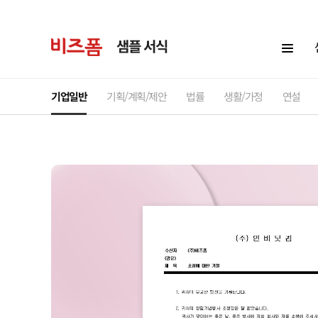
샘플 서식
기업일반
기획/계획/제안
법률
생활/가정
연설