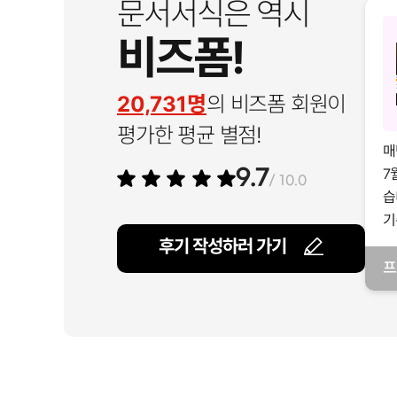
문서서식은 역시
비즈폼!
20,731명
의 비즈폼 회원이
평가한 평균 별점!
매
7
9.7
/ 10.0
습
기
후기 작성하러 가기
프
일