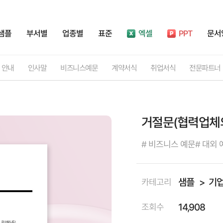
샘플
부서별
업종별
표준
엑셀
PPT
문서
안내
인사말
비즈니스예문
계약서식
취업서식
전문파트너
거절문(협력업체의
# 비즈니스 예문
# 대외 
샘플
기
카테고리
14,908
조회수