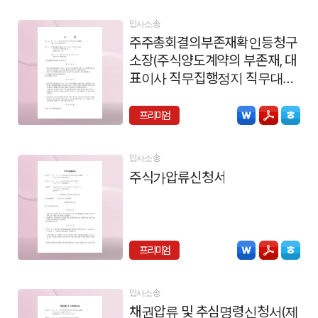
민사소송
주주총회결의부존재확인등청구
소장(주식양도계약의 부존재, 대
표이사 직무집행정지 직무대행
자선임가처분신청, 주주권 확인,
주주명의 개서절차이행청구)
프리미엄
민사소송
주식가압류신청서
프리미엄
민사소송
채권압류 및 추심명령신청서(제