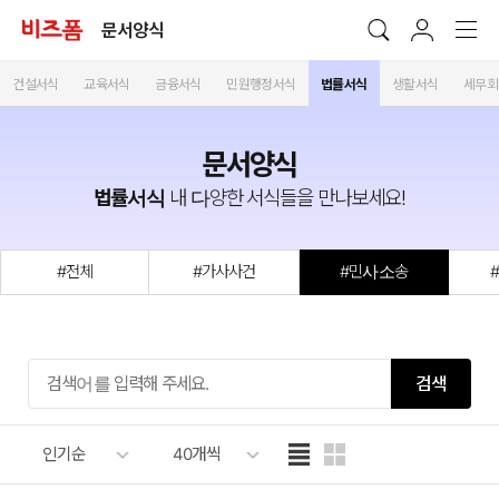
문서양식
건설서식
교육서식
금융서식
민원행정서식
법률서식
생활서식
세무회
문서양식
법률서식
내 다양한 서식들을 만나보세요!
#전체
#가사사건
#민사소송
검색
인기순
40개씩