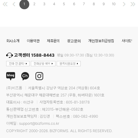
1
2
3
4
5
6
7
8
9
10
회사소개
이용약관
제휴문의
광고문의
개인정보취급방침
사이트맵
고객센터 1588-8443
평일 09:30-17:30 (점심 12:30-13:30)
전화 전 클릭!
전화상담 예약
원격지원요청
(주)비즈폼
서울특별시 강남구 역삼로 204 (역삼동) 604호
부산광역시 해운대구 해운대해변로 257 (우동, 하버타운) 1601호
대표이사 : 이선규
사업자등록번호 : 605-81-38178
통신판매업 신고번호 : 제2015-부산해운-0582호
개인정보보호책임자 : 김민경
팩스번호 : 080-082-4990
이메일 : support@bizforms.co.kr
COPYRIGHT 2000-2026. BIZFORMS. ALL RIGHTS RESERVED.