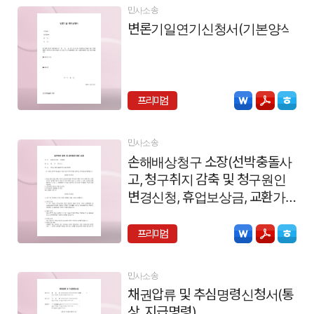
민사소송
변론기일연기신청서(기본양식)
프리미엄
민사소송
손해배상청구 소장(선박충돌사
고, 청구취지 감축 및 청구원인
변경신청, 휴업보상금, 교환가격
의 차액)
프리미엄
민사소송
채권압류 및 추심명령신청서(통
상, 지급명령)