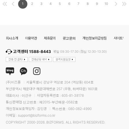
1
2
3
4
5
6
7
8
9
10
회사소개
이용약관
제휴문의
광고문의
개인정보취급방침
사이트맵
고객센터 1588-8443
평일 09:30-17:30 (점심 12:30-13:30)
전화 전 클릭!
전화상담 예약
원격지원요청
(주)비즈폼
서울특별시 강남구 역삼로 204 (역삼동) 604호
부산광역시 해운대구 해운대해변로 257 (우동, 하버타운) 1601호
대표이사 : 이선규
사업자등록번호 : 605-81-38178
통신판매업 신고번호 : 제2015-부산해운-0582호
개인정보보호책임자 : 김민경
팩스번호 : 080-082-4990
이메일 : support@bizforms.co.kr
COPYRIGHT 2000-2026. BIZFORMS. ALL RIGHTS RESERVED.