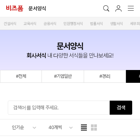
문서양식
건설서식
교육서식
금융서식
민원행정서식
법률서식
생활서식
세무회
문서양식
회사서식
내 다양한 서식들을 만나보세요!
#전체
#기업일반
#경리
검색
인기순
40개씩