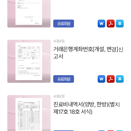
유료회원
4대보험
거래은행계좌번호[개설, 변경]신
고서
유료회원
4대보험
진료비내역서(양방, 한방)(별지
제17호 18호 서식)