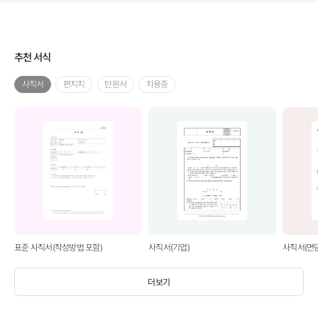
추천 서식
사직서
편지지
탄원서
차용증
표준 사직서(작성방법 포함)
사직서(기업)
사직서(면
더보기