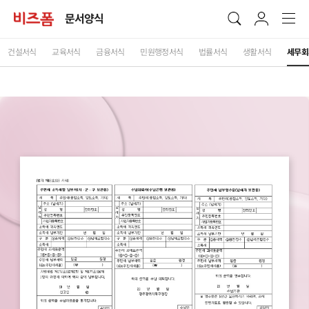
문서양식
건설서식
교육서식
금융서식
민원행정서식
법률서식
생활서식
세무회