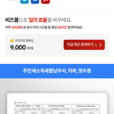
비즈폼
으로
일의 효율
을 바꾸세요.
하루
300
원
으로 문서 작성 시간을 월 평균
20시간
절약하세요!
프리미엄 멤버십
지금 퇴근 준비하기
9,000
원/월
주민세소득세할납부서, 의뢰, 영수증