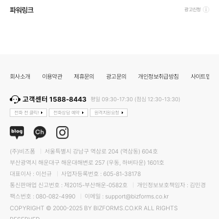
파워링크
광고신청
회사소개
이용약관
제휴문의
광고문의
개인정보취급방침
사이트맵
고객센터 1588-8443
평일 09:30-17:30 (점심 12:30-13:30)
전화 전 클릭!
전화상담 예약
원격지원요청
(주)비즈폼
서울특별시 강남구 역삼로 204 (역삼동) 604호
부산광역시 해운대구 해운대해변로 257 (우동, 하버타운) 1601호
대표이사 : 이선규
사업자등록번호 : 605-81-38178
통신판매업 신고번호 : 제2015-부산해운-0582호
개인정보보호책임자 : 김민경
팩스번호 : 080-082-4990
이메일 : support@bizforms.co.kr
COPYRIGHT © 2000-2025 BY BIZFORMS.CO.KR ALL RIGHTS