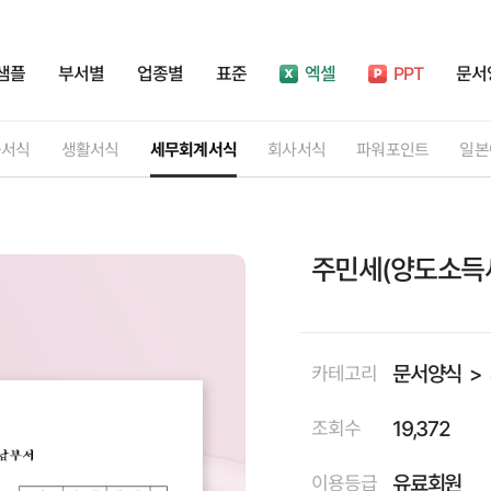
샘플
부서별
업종별
표준
엑셀
PPT
문서
률서식
생활서식
세무회계서식
회사서식
파워포인트
일본
주민세(양도소득
문서양식
카테고리
19,372
조회수
유료회원
이용등급