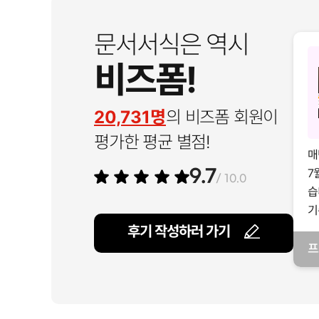
문서서식은 역시
비즈폼!
20,731명
의 비즈폼 회원이
평가한 평균 별점!
매
7
9.7
/ 10.0
습
기
후기 작성하러 가기
프
일