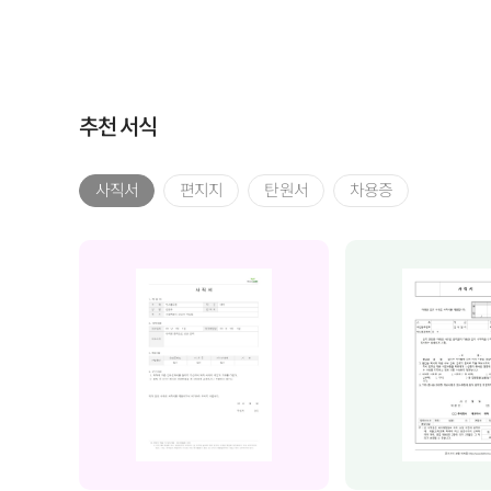
추천 서식
사직서
편지지
탄원서
차용증