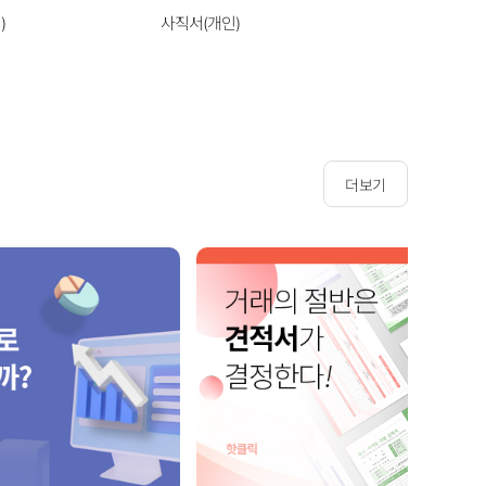
)
사직서(개인)
사직서(기
더보기