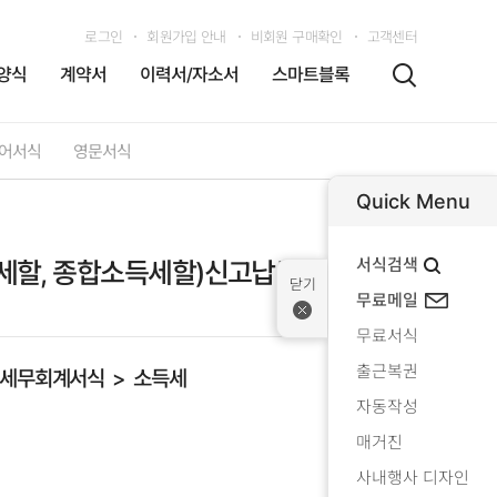
로그인
회원가입 안내
비회원 구매확인
고객센터
양식
계약서
이력서/자소서
스마트블록
어서식
영문서식
Quick Menu
서식검색
세할, 종합소득세할)신고납부서
무료메일
무료서식
출근복권
세무회계서식
소득세
자동작성
매거진
사내행사 디자인