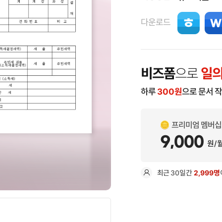
다운로드
비즈폼
으로
일의
하루
300
원
으로 문서 
프리미엄 멤버십
9,000
원/
최근
30일
간
2,999명