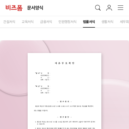
문서양식
건설서식
교육서식
금융서식
민원행정서식
법률서식
생활서식
세무회