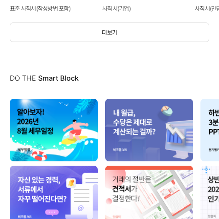
표준 사직서(작성방법 포함)
사직서(기업)
사직서(면
더보기
DO THE
Smart Block