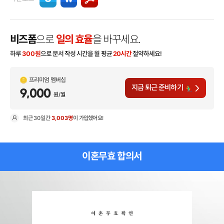
비즈폼
으로
일의 효율
을 바꾸세요.
하루
300
원
으로 문서 작성 시간을 월 평균
20시간
절약하세요!
프리미엄 멤버십
지금 퇴근 준비하기
9,000
원/월
최근
30일
간
3,003명
이 가입했어요!
현
이혼무효 합의서