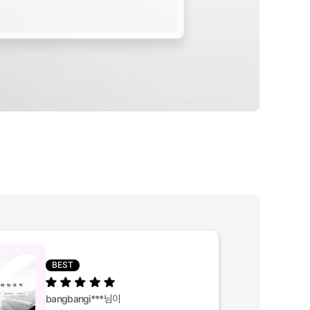
BEST
bangbangi***
님이