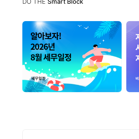
DO THE
Smart Block