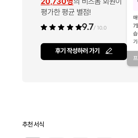
20,730명
의 비즈폼 회원이
평가한 평균 별점!
매
7
9.7
/ 10.0
습
기
후기 작성하러 가기
프
일
추천 서식