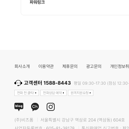
파워링크
회사소개
이용약관
제휴문의
광고문의
개인정보
고객센터 1588-8443
평일 09:30-17:30 (점심 12:30-
전화 전 클릭!
전화상담 예약
원격지원요청
(주)비즈폼
서울특별시 강남구 역삼로 204 (역삼동) 604호
사업자등록번호 : 605-81-38178
통신판매업 신고번호 : 제2