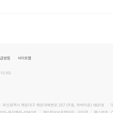
취급방침
사이트맵
13:30)
부산광역시 해운대구 해운대해변로 257 (우동, 하버타운) 1601호
015-부산해운-0582호
개인정보보호책임자 : 김민경
팩스번호 : 0