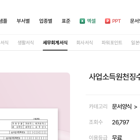
샘플
부서별
업종별
표준
엑셀
PPT
문서
률서식
생활서식
세무회계서식
회사서식
파워포인트
일본
사업소득원천징수
문서양식
카테고리
26,797
조회수
무료
이용등급