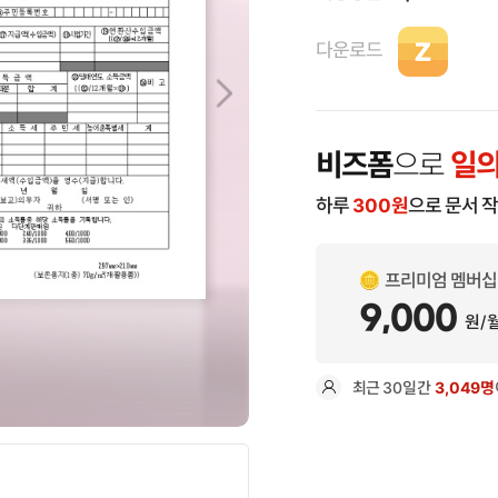
다운로드
비즈폼
으로
일의
하루
300
원
으로 문서 
프리미엄 멤버십
9,000
원/
최근
30일
간
3,049명