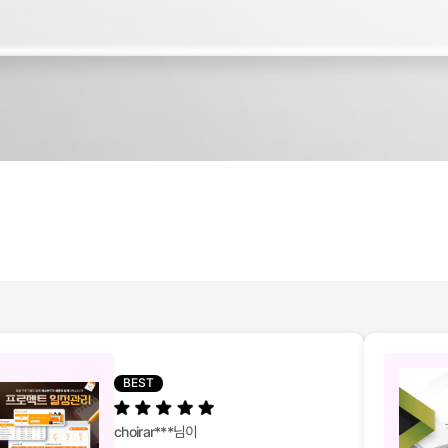
BEST
choirar***
님이