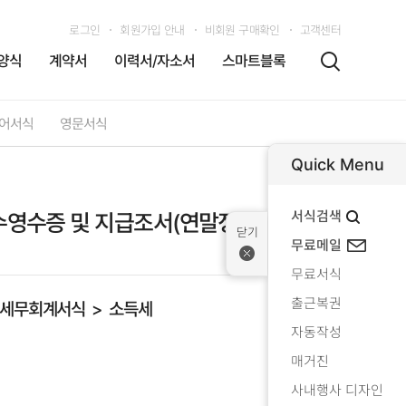
로그인
회원가입 안내
비회원 구매확인
고객센터
양식
계약서
이력서/자소서
스마트블록
어서식
영문서식
Quick Menu
서식검색
영수증 및 지급조서(연말정산용)
무료메일
무료서식
출근복권
세무회계서식
소득세
자동작성
매거진
사내행사 디자인