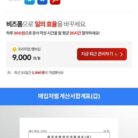
비즈폼
으로
일의 효율
을 바꾸세요.
하루
300
원
으로 문서 작성 시간을 월 평균
20시간
절약하세요!
프리미엄 멤버십
지금 퇴근 준비하기
9,000
원/월
최근
30일
간
2,990명
이 가입했어요!
현
매입처별 계산서합계표(갑)