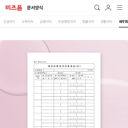
문서양식
건설서식
교육서식
금융서식
민원행정서식
법률서식
생활서식
세무회