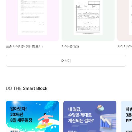
표준 사직서(작성방법 포함)
사직서(기업)
사직서(면
더보기
DO THE
Smart Block