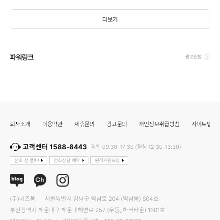
더보기
파워링크
광고신청
회사소개
이용약관
제휴문의
광고문의
개인정보취급방침
사이트맵
고객센터 1588-8443
평일 09:30-17:30 (점심 12:30-13:30)
전화 전 클릭!
전화상담 예약
원격지원요청
(주)비즈폼
서울특별시 강남구 역삼로 204 (역삼동) 604호
부산광역시 해운대구 해운대해변로 257 (우동, 하버타운) 1601호