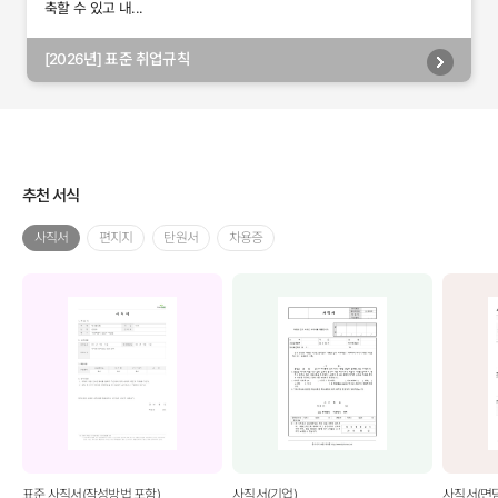
축할 수 있고 내...
[2026년] 표준 취업규칙
추천 서식
사직서
편지지
탄원서
차용증
표준 사직서(작성방법 포함)
사직서(기업)
사직서(면