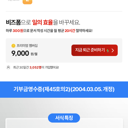
비즈폼
으로
일의 효율
을 바꾸세요.
하루
300
원
으로 문서 작성 시간을 월 평균
20시간
절약하세요!
프리미엄 멤버십
지금 퇴근 준비하기
9,000
원/월
최근
30일
간
3,052명
이 가입했어요!
현
기부금영수증(제45호의2)(2004.03.05. 개정)
서식 특징