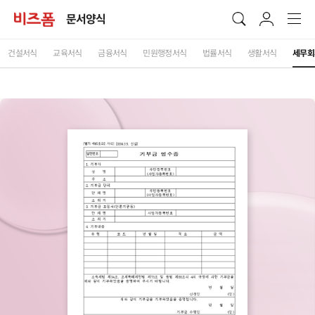
문서양식
건설서식
교육서식
금융서식
민원행정서식
법률서식
생활서식
세무회