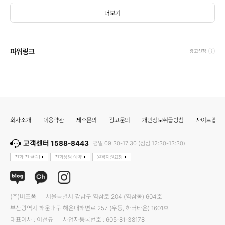
더보기
파워링크
광고신청
회사소개
이용약관
제휴문의
광고문의
개인정보취급방침
사이트맵
고객센터 1588-8443
평일 09:30-17:30 (점심 12:30-13:30)
전화 전 클릭!
전화상담 예약
원격지원요청
(주)비즈폼
서울특별시 강남구 역삼로 204 (역삼동) 604호
부산광역시 해운대구 해운대해변로 257 (우동, 하버타운) 1601호
대표이사 : 이선규
사업자등록번호 : 605-81-38178