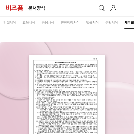
문서양식
건설서식
교육서식
금융서식
민원행정서식
법률서식
생활서식
세무회