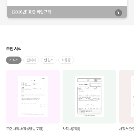
[2026년] 표준 취업규칙
추천 서식
사직서
편지지
탄원서
차용증
표준 사직서(작성방법 포함)
사직서(기업)
사직서(면