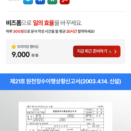
비즈폼
으로
일의 효율
을 바꾸세요.
하루
300
원
으로 문서 작성 시간을 월 평균
20시간
절약하세요!
프리미엄 멤버십
지금 퇴근 준비하기
9,000
원/월
제21호 원천징수이행상황신고서(2003.4.14. 신설)