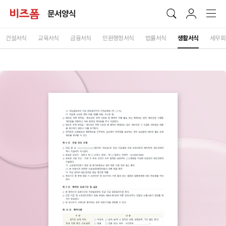
문서양식
건설서식
교육서식
금융서식
민원행정서식
법률서식
생활서식
세무회