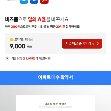
비즈폼
으로
일의 효율
을 바꾸세요.
하루
300
원
으로 문서 작성 시간을 월 평균
20시간
절약하세요!
프리미엄 멤버십
지금 퇴근 준비하기
9,000
원/월
최근
30일
간
3,051명
이 가입했어요!
현
아파트 매수 확약서