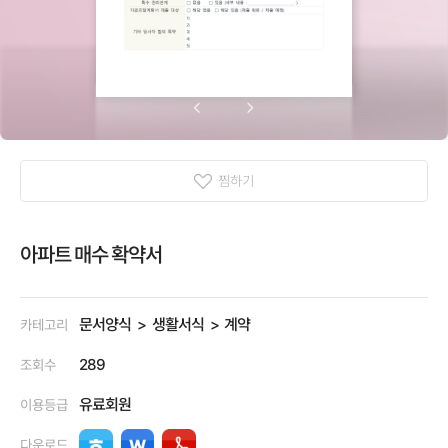
찜하기
아파트 매수 확약서
문서양식
생활서식
계약
카테고리
289
조회수
유료회원
이용등급
다운로드