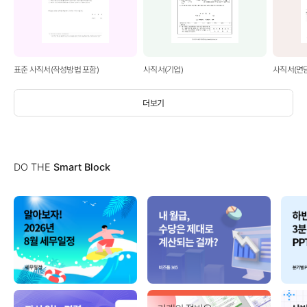
표준 사직서(작성방법 포함)
사직서(기업)
사직서(면
더보기
DO THE
Smart Block