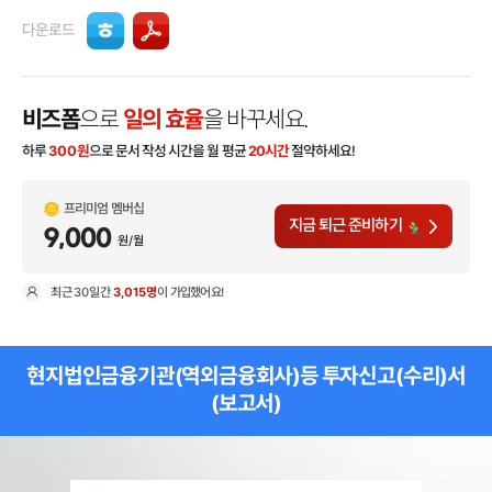
다운로드
비즈폼
으로
일의 효율
을 바꾸세요.
하루
300
원
으로 문서 작성 시간을 월 평균
20시간
절약하세요!
프리미엄 멤버십
지금 퇴근 준비하기
9,000
원/월
최근
30일
간
3,015명
이 가입했어요!
현
현지법인금융기관(역외금융회사)등 투자신고(수리)서
(보고서)