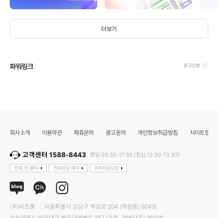
더보기
파워링크
광고신청
회사소개
이용약관
제휴문의
광고문의
개인정보취급방침
사이트맵
고객센터 1588-8443
평일 09:30-17:30 (점심 12:30-13:30)
전화 전 클릭!
전화상담 예약
원격지원요청
(주)비즈폼
서울특별시 강남구 역삼로 204 (역삼동) 604호
부산광역시 해운대구 해운대해변로 257 (우동, 하버타운) 1601호