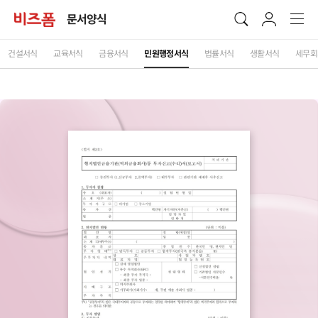
문서양식
건설서식
교육서식
금융서식
민원행정서식
법률서식
생활서식
세무회