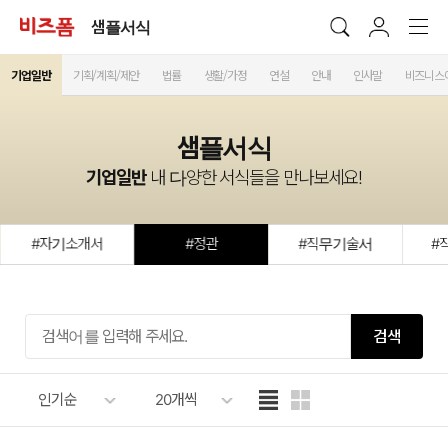
샘플서식
기업일반
기획/계획/제안
법률
생활/가정
연설
안내
인사말
비즈니스
샘플서식
기업일반
내 다양한 서식들을 만나보세요!
#자기소개서
#정관
#직무기술서
#
검색
인기순
20개씩