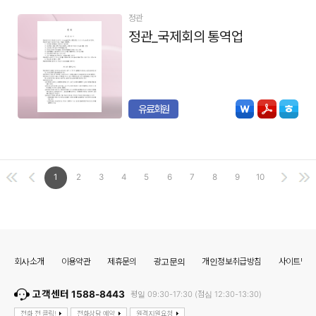
정관
정관_국제회의 통역업
유료회원
1
2
3
4
5
6
7
8
9
10
회사소개
이용약관
제휴문의
광고문의
개인정보취급방침
사이트맵
고객센터 1588-8443
평일 09:30-17:30 (점심 12:30-13:30)
전화 전 클릭!
전화상담 예약
원격지원요청