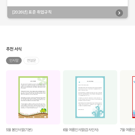
[2026년] 표준 취업규칙
추천 서식
인사말
연설문
5월 봄인사말(기본)
6월 여름인사말(감사인사)
7월 여름