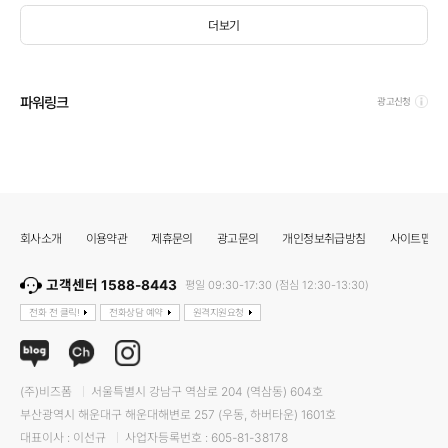
더보기
파워링크
광고신청
회사소개
이용약관
제휴문의
광고문의
개인정보취급방침
사이트맵
고객센터 1588-8443
평일 09:30-17:30 (점심 12:30-13:30)
전화 전 클릭!
전화상담 예약
원격지원요청
(주)비즈폼
서울특별시 강남구 역삼로 204 (역삼동) 604호
부산광역시 해운대구 해운대해변로 257 (우동, 하버타운) 1601호
대표이사 : 이선규
사업자등록번호 : 605-81-38178