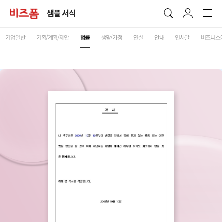
샘플 서식
기업일반
기획/계획/제안
법률
생활/가정
연설
안내
인사말
비즈니스