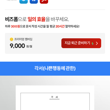
비즈폼
으로
일의 효율
을 바꾸세요.
하루
300
원
으로 문서 작성 시간을 월 평균
20시간
절약하세요!
프리미엄 멤버십
지금 퇴근 준비하기
9,000
원/월
각서(나쁜행동에 관한)