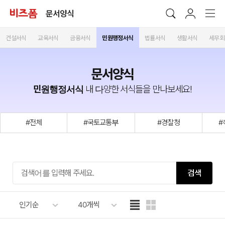
문서양식
건설서식
교육서식
금융서식
민원행정서식
법률서식
생활서식
세무회
문서양식
민원행정서식
내 다양한 서식들을 만나보세요!
#전체
#국토교통부
#경찰청
#
검색
인기순
40개씩