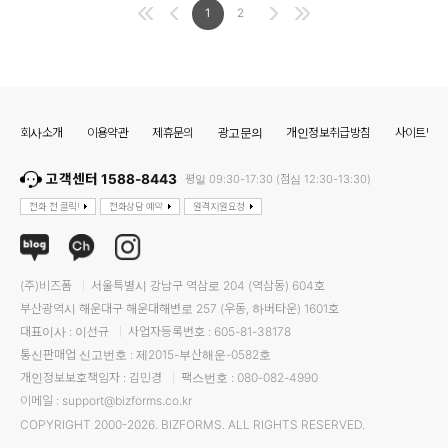
1
2
회사소개
이용약관
제휴문의
광고문의
개인정보취급방침
사이트맵
고객센터 1588-8443
평일 09:30-17:30 (점심 12:30-13:30)
전화 전 클릭!
전화상담 예약
원격지원요청
(주)비즈폼
서울특별시 강남구 역삼로 204 (역삼동) 604호
부산광역시 해운대구 해운대해변로 257 (우동, 하버타운) 1601호
대표이사 : 이선규
사업자등록번호 : 605-81-38178
통신판매업 신고번호 : 제2015-부산해운-0582호
개인정보보호책임자 : 김민경
팩스번호 : 080-082-4990
이메일 : support@bizforms.co.kr
COPYRIGHT 2000-2026. BIZFORMS. ALL RIGHTS RESERVED.