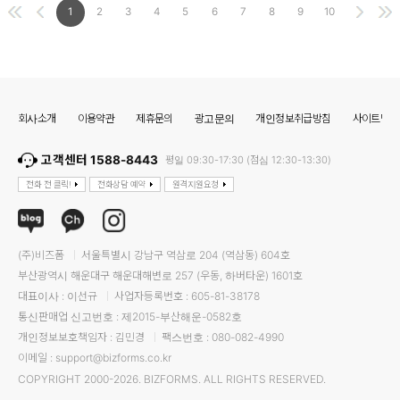
1
2
3
4
5
6
7
8
9
10
회사소개
이용약관
제휴문의
광고문의
개인정보취급방침
사이트맵
고객센터 1588-8443
평일 09:30-17:30 (점심 12:30-13:30)
전화 전 클릭!
전화상담 예약
원격지원요청
(주)비즈폼
서울특별시 강남구 역삼로 204 (역삼동) 604호
부산광역시 해운대구 해운대해변로 257 (우동, 하버타운) 1601호
대표이사 : 이선규
사업자등록번호 : 605-81-38178
통신판매업 신고번호 : 제2015-부산해운-0582호
개인정보보호책임자 : 김민경
팩스번호 : 080-082-4990
이메일 : support@bizforms.co.kr
COPYRIGHT 2000-2026. BIZFORMS. ALL RIGHTS RESERVED.