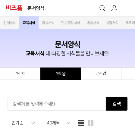
문서양식
건설서식
교육서식
금융서식
민원행정서식
법률서식
생활서식
세무회
문서양식
교육서식
내 다양한 서식들을 만나보세요!
#전체
#학생
#취업
검색
인기순
40개씩