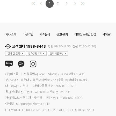
1
2
3
회사소개
이용약관
제휴문의
광고문의
개인정보취급방침
사이트맵
고객센터 1588-8443
평일 09:30-17:30 (점심 12:30-13:30)
전화 전 클릭!
전화상담 예약
원격지원요청
(주)비즈폼
서울특별시 강남구 역삼로 204 (역삼동) 604호
부산광역시 해운대구 해운대해변로 257 (우동, 하버타운) 1601호
대표이사 : 이선규
사업자등록번호 : 605-81-38178
통신판매업 신고번호 : 제2015-부산해운-0582호
개인정보보호책임자 : 김민경
팩스번호 : 080-082-4990
이메일 : support@bizforms.co.kr
COPYRIGHT 2000-2026. BIZFORMS. ALL RIGHTS RESERVED.