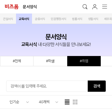
문서양식
건설서식
교육서식
금융서식
민원행정서식
법률서식
생활서식
세무회
문서양식
교육서식
내 다양한 서식들을 만나보세요!
#전체
#학생
#취업
검색
인기순
40개씩