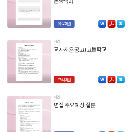
본양식2)
유료회원
취업
교사채용공고(고등학교)
프리미엄
취업
면접 주요예상 질문