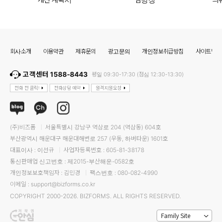
개선 계획서
임명장
의
회사소개
이용약관
제휴문의
광고문의
개인정보취급방침
사이트맵
고객센터 1588-8443
평일 09:30-17:30 (점심 12:30-13:30)
전화 전 클릭!
전화상담 예약
원격지원요청
(주)비즈폼
서울특별시 강남구 역삼로 204 (역삼동) 604호
부산광역시 해운대구 해운대해변로 257 (우동, 하버타운) 1601호
대표이사 : 이선규
사업자등록번호 : 605-81-38178
통신판매업 신고번호 : 제2015-부산해운-0582호
개인정보보호책임자 : 김민경
팩스번호 : 080-082-4990
이메일 : support@bizforms.co.kr
COPYRIGHT 2000-2026. BIZFORMS. ALL RIGHTS RESERVED.
Family Site