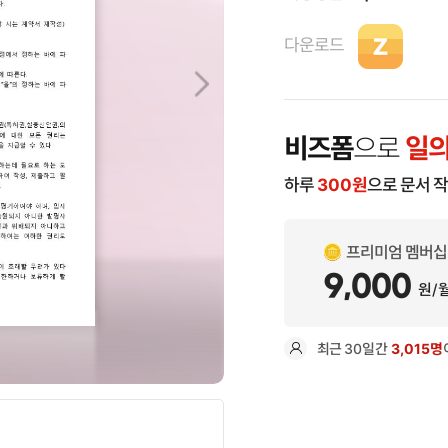
다운로드
비즈폼
으로
일의
하루
300
원
으로 문서 
프리미엄 멤버십
9,000
원/
최근
30일
간
3,015명