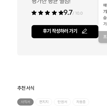
평가한 평균 별점!
매
7
9.7
/ 10.0
습
기
후기 작성하러 가기
프
일
추천 서식
사직서
편지지
탄원서
차용증