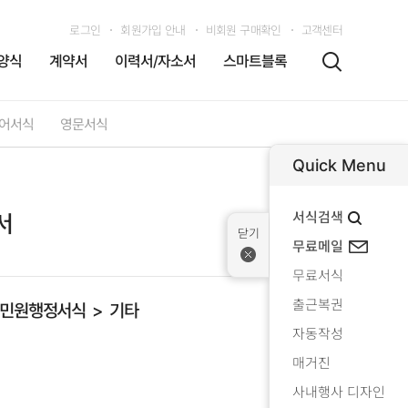
로그인
회원가입 안내
비회원 구매확인
고객센터
양식
계약서
이력서/자소서
스마트블록
어서식
영문서식
Quick Menu
서식검색
서
무료메일
무료서식
출근복권
민원행정서식
기타
자동작성
매거진
사내행사 디자인