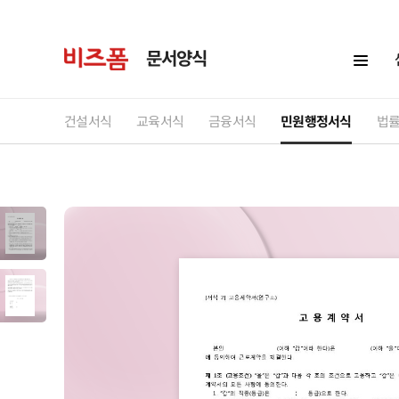
문서양식
건설서식
교육서식
금융서식
민원행정서식
법