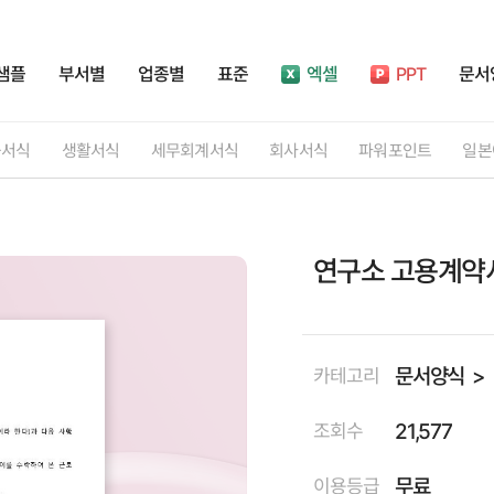
샘플
부서별
업종별
표준
엑셀
PPT
문서
률서식
생활서식
세무회계서식
회사서식
파워포인트
일본
연구소 고용계약
문서양식
카테고리
21,577
조회수
무료
이용등급