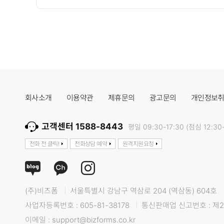
회사소개
이용약관
제휴문의
광고문의
개인정보
고객센터 1588-8443
평일 09:30-17:30 (점심 12:30-
전화 전 클릭!
전화상담 예약
원격지원요청
(주)비즈폼
서울특별시 강남구 역삼로 204 (역삼동) 604호
사업자등록번호 : 605-81-38178
통신판매업 신고번호 : 제2
이메일 : support@bizforms.co.kr