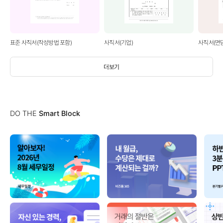
표준 사직서(작성방법 포함)
사직서(기업)
사직서(면
더보기
DO THE
Smart Block