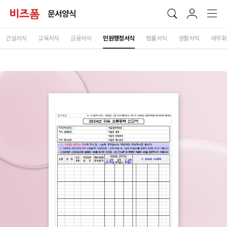
문서양식
건설서식
교육서식
금융서식
민원행정서식
법률서식
생활서식
세무회