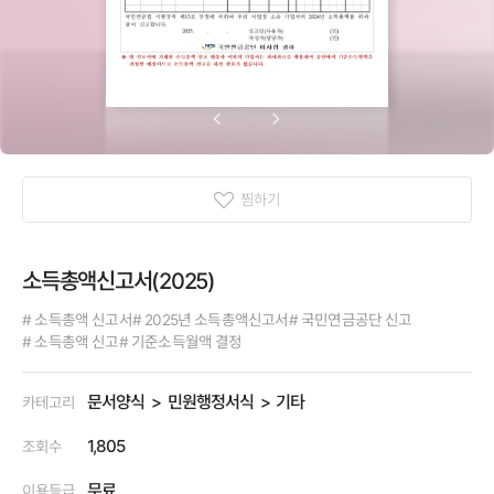
찜하기
소득총액신고서(2025)
# 소득총액 신고서
# 2025년 소득총액신고서
# 국민연금공단 신고
# 소득총액 신고
# 기준소득월액 결정
문서양식
민원행정서식
기타
카테고리
1,805
조회수
무료
이용등급