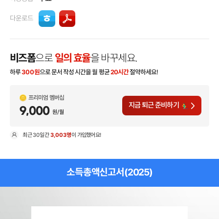
다운로드
비즈폼
으로
일의 효율
을 바꾸세요.
하루
300
원
으로 문서 작성 시간을 월 평균
20시간
절약하세요!
프리미엄 멤버십
지금 퇴근 준비하기
9,000
원/월
최근
30일
간
3,003명
이 가입했어요!
현
소득총액신고서(2025)