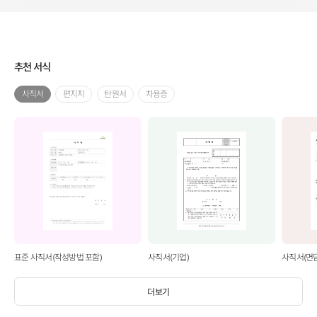
별관리, 담당자별관리, 부서별관리)
추천 서식
사직서
편지지
탄원서
차용증
표준 사직서(작성방법 포함)
사직서(기업)
사직서(면
더보기