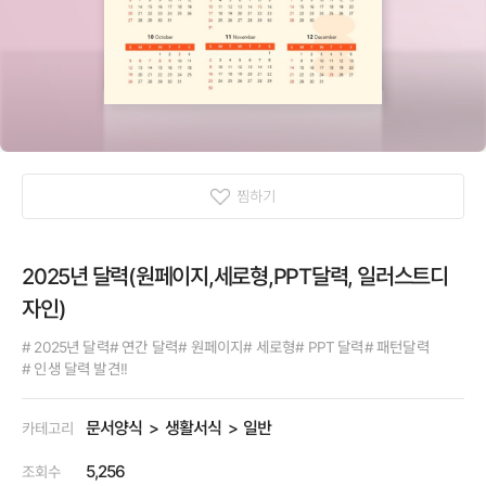
찜하기
2025년 달력(원페이지,세로형,PPT달력, 일러스트디
자인)
# 2025년 달력
# 연간 달력
# 원페이지
# 세로형
# PPT 달력
# 패턴달력
# 인생 달력 발견!!
문서양식
생활서식
일반
카테고리
5,256
조회수