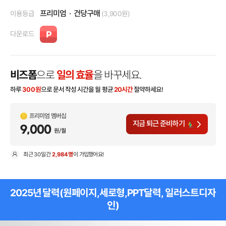
프리미엄
건당구매
이용등급
(3,900원)
다운로드
비즈폼
으로
일의 효율
을 바꾸세요.
하루
300
원
으로 문서 작성 시간을 월 평균
20시간
절약하세요!
프리미엄 멤버십
지금 퇴근 준비하기
9,000
원/월
최근
30일
간
2,984명
이 가입했어요!
현
2025년 달력(원페이지,세로형,PPT달력, 일러스트디자
인)