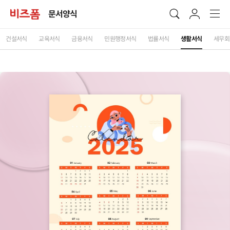
문서양식
건설서식
교육서식
금융서식
민원행정서식
법률서식
생활서식
세무회