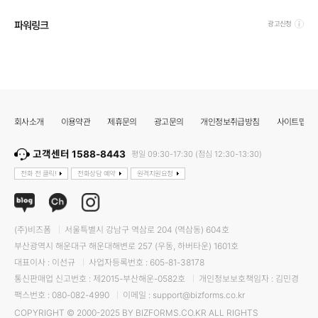
파워링크
광고신청
회사소개
이용약관
제휴문의
광고문의
개인정보취급방침
사이트맵
고객센터 1588-8443
평일 09:30-17:30 (점심 12:30-13:30)
전화 전 클릭!
전화상담 예약
원격지원요청
(주)비즈폼
서울특별시 강남구 역삼로 204 (역삼동) 604호
부산광역시 해운대구 해운대해변로 257 (우동, 하버타운) 1601호
대표이사 : 이선규
사업자등록번호 : 605-81-38178
통신판매업 신고번호 : 제2015-부산해운-0582호
개인정보보호책임자 : 김민경
팩스번호 : 080-082-4990
이메일 : support@bizforms.co.kr
COPYRIGHT © 2000-2025 BY BIZFORMS.CO.KR ALL RIGHTS