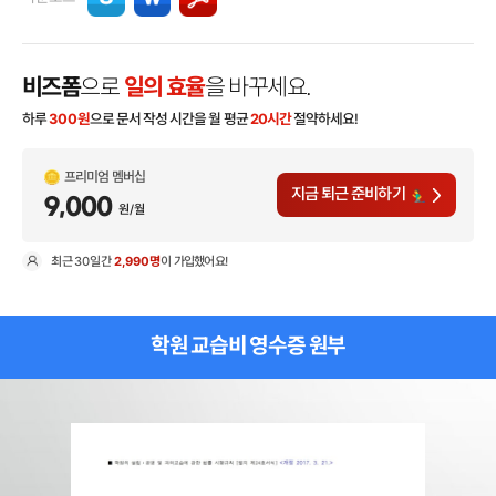
비즈폼
으로
일의 효율
을 바꾸세요.
하루
300
원
으로 문서 작성 시간을 월 평균
20시간
절약하세요!
프리미엄 멤버십
지금 퇴근 준비하기
9,000
원/월
최근
30일
간
2,990명
이 가입했어요!
현
학원 교습비 영수증 원부