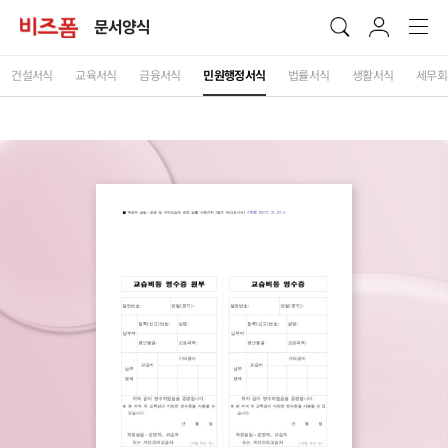
문서양식
건설서식
교육서식
금융서식
민원행정서식
법률서식
생활서식
세무회