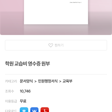
찜하기
학원 교습비 영수증 원부
문서양식
민원행정서식
교육부
카테고리
10,746
조회수
무료
이용등급
다운로드