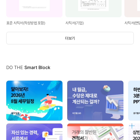
표준 사직서(작성방법 포함)
사직서(기업)
사직서(면
더보기
DO THE
Smart Block