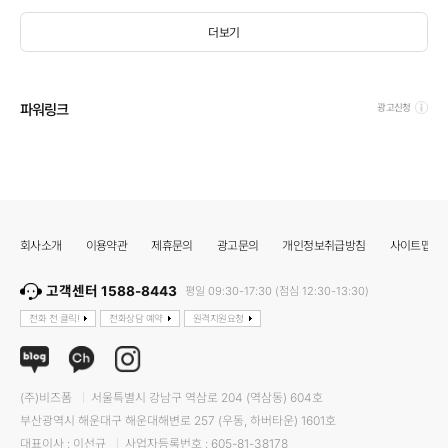
더보기
파워링크
광고신청
회사소개
이용약관
제휴문의
광고문의
개인정보취급방침
사이트맵
고객센터 1588-8443
평일 09:30-17:30 (점심 12:30-13:30)
전화 전 클릭!
전화상담 예약
원격지원요청
(주)비즈폼
서울특별시 강남구 역삼로 204 (역삼동) 604호
부산광역시 해운대구 해운대해변로 257 (우동, 하버타운) 1601호
대표이사 : 이선규
사업자등록번호 : 605-81-38178