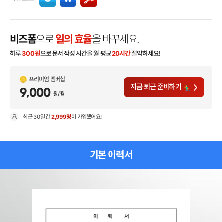
비즈폼
으로
일의 효율
을 바꾸세요.
하루
300
원
으로 문서 작성 시간을 월 평균
20시간
절약하세요!
프리미엄 멤버십
지금 퇴근 준비하기
9,000
원/월
최근
30일
간
2,999명
이 가입했어요!
현
기본 이력서