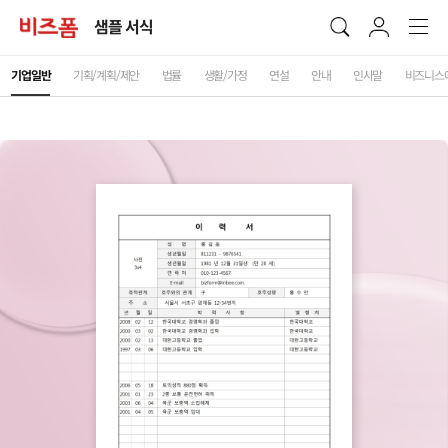
샘플 서식
기업일반
기획/계획/제안
법률
생활/가정
연설
안내
인사말
비즈니스