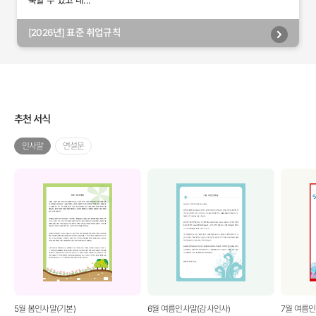
축할 수 있고 내...
[2026년] 표준 취업규칙
추천 서식
인사말
연설문
5월 봄인사말(기본)
6월 여름인사말(감사인사)
7월 여름