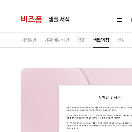
샘플 서식
기업일반
기획/계획/제안
법률
생활/가정
연설