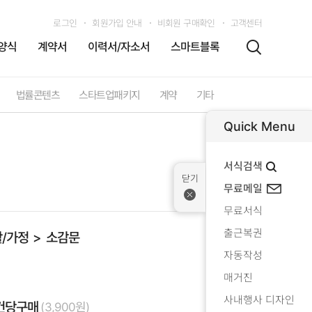
로그인
회원가입 안내
비회원 구매확인
고객센터
양식
계약서
이력서/자소서
스마트블록
법률콘텐츠
스타트업패키지
계약
기타
Quick Menu
서식검색
무료메일
무료서식
출근복권
/가정
소감문
자동작성
매거진
사내행사 디자인
건당구매
(3,900원)