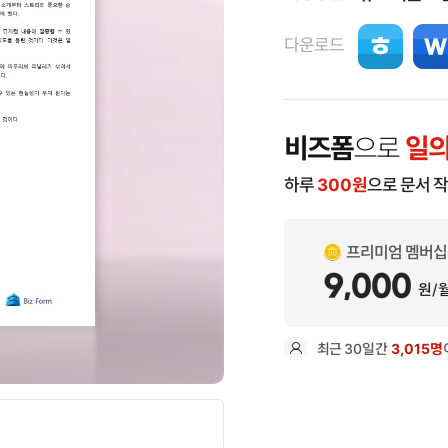
다운로드
비즈폼
으로
일의
하루
300
원
으로 문서 
프리미엄 멤버십
9,000
원/
최근
30일
간
3,015명