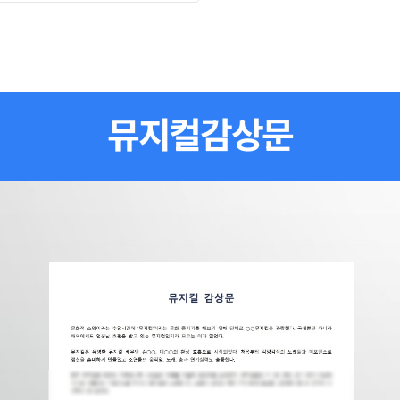
뮤지컬감상문