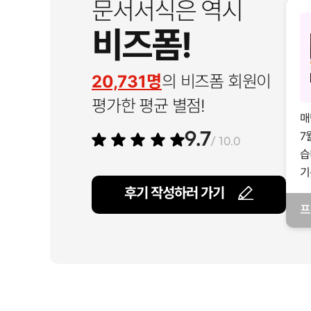
문서서식은 역시
비즈폼!
20,731명
의 비즈폼 회원이
평가한 평균 별점!
매
7
9.7
/ 10.0
습
기
후기 작성하러 가기
프
일