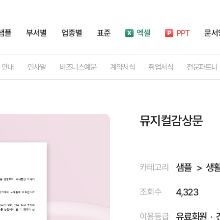
샘플
부서별
업종별
표준
엑셀
PPT
문서
안내
인사말
비즈니스예문
계약서식
취업서식
전문파트너
뮤지컬감상문
샘플
생활
카테고리
4,323
조회수
유료회원
이용등급