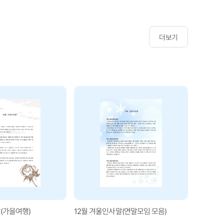
더보기
(가을여행)
12월 겨울인사말(연말모임 모음)
1월 겨울