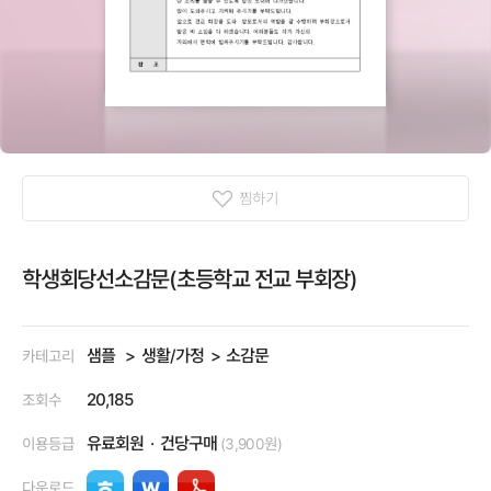
찜하기
학생회당선소감문(초등학교 전교 부회장)
샘플
생활/가정
소감문
카테고리
20,185
조회수
유료회원
건당구매
이용등급
(3,900원)
다운로드