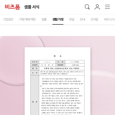
샘플 서식
기업일반
기획/계획/제안
법률
생활/가정
연설
안내
인사말
비즈니스