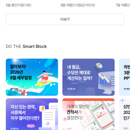
5월 봄인사말(기본)
6월 여름인사말(감사인사)
7월 여름
더보기
DO THE
Smart Block