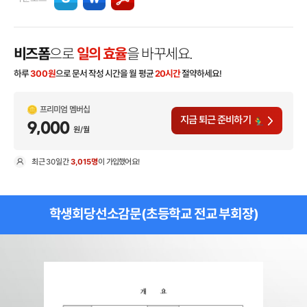
비즈폼
으로
일의 효율
을 바꾸세요.
하루
300
원
으로 문서 작성 시간을 월 평균
20시간
절약하세요!
프리미엄 멤버십
지금 퇴근 준비하기
9,000
원/월
최근
30일
간
3,015명
이 가입했어요!
현
학생회당선소감문(초등학교 전교 부회장)