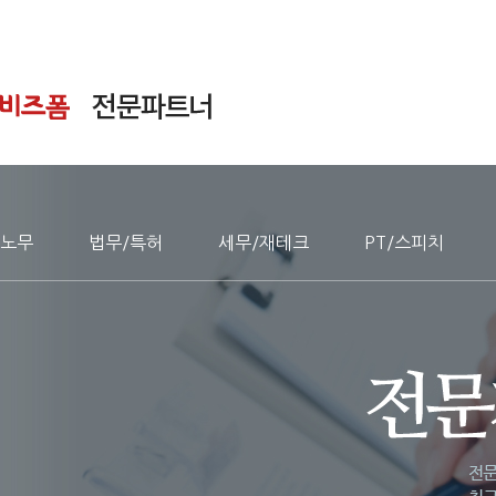
노무
법무/특허
세무/재테크
PT/스피치