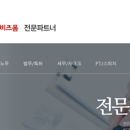
노무
법무/특허
세무/재테크
PT/스피치