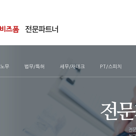
노무
법무/특허
세무/재테크
PT/스피치