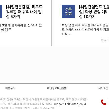
[취업전문칼럼] 리모트
[취업컨설턴트 전
워크할 때 유의해야 할
럼] 화상 면접 대비
점 5가지
점 10가지
윤
화상 면접 대비 주의점 10가지요즘은
워크할 때 유의해야 할 점 5가지
컨설턴트
트 채용(Untact Hiring)’이 대세가 되
신종 ...
윤영돈
제휴문의
개인정보취급방침
사이트맵
 (역삼동) 604호 / 부산시 해운대구 해운대해변로 257, 1601호 (하버타운)
 / Tel.1588-8443 Fax.080-082-4990/
/ 통신판매업 신고번호 : 제2015-부산해운-0582호