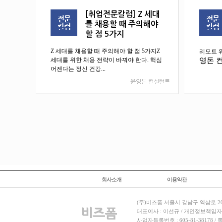
[취업전문칼럼] Z 세대
를 채용할 때 주의해야
할 점 5가지
Z 세대를 채용할 때 주의해야 할 점 5가지Z
리모트 
세대를 위한 채용 전략이 바꿔야 한다. 핵심
영돈 
어젠다는 정신 건강...
윤영돈 컨설턴트
회사소개
이용약관
(주)비즈폼 서울시 강남구 역삼로 204
대표이사 : 이선규 / 개인정보책임자 : 김민경
사업자등록번호 : 605-81-38178 