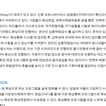
 Hiring)’이 대세가 되고 있다. 신종 코로나바이러스 감염증(COVID-19)가 확산으로
 대면 접촉이 어려워지고 있다. 기업들이 화상면접, 유튜브채용박람회 등을 통한 `언택트
이다. 라인플러서, 이스트소프트, 우아한형제들, IT기업들을 시발로 SK이노베
기전형도 화상으로 진행하는 `온라인 심층역량검사`를 실시하고 있다. 온라인 
PC에서 `화상통화 시스템`에 접속한 후, 감독관에 안내에 따라 온라인 검사를 
 시험을 보고 있는지를 지켜본다. 온라인 심층역량검사는 300명의 응시자들이
는 응시자는 10명으로, 이는 기존 오프라인으로 진행되던 필기전형에 비해 절반 
100% 화상으로 진행된다. 지원자가 면접 장소로 찾아와 대면으로 진행하는 대신 
게 화상 면접 프로그램에 접속해 면접관과 질의응답을 하는 방식이다.‘언택트 채
넘어 채용업무의 효율성을 높이고 기존 인사 절차의 기회비용을 절감하는 이점이
해지자.
 Skype 등 화상으로 하는 프로그램을 실제 접해볼 수 있다. 당일에 서둘러 가입하고
을 다운로드해둬야 한다. 면접스터디를 할 때 이런 화상통화 프로그램으로 해보는
 해보면 화상면접에서 익숙해질 수 있다. 화상통화 프로그램을 띄운 노트북 앞
좋다.