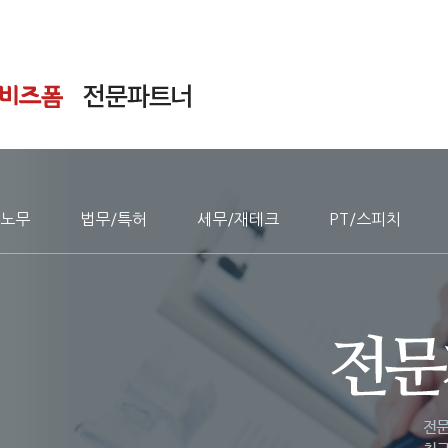
노무
법무/특허
세무/재테크
PT/스피치