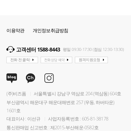
이용약관
개인정보취급방침
고객센터 1588-8443
평일 09:30-17:30 (점심 12:30-13:30)
전화상담 예약
전화 전 클릭!
원격지원요청
(주)비즈폼
서울특별시 강남구 역삼로 204 (역삼동) 604호
부산광역시 해운대구 해운대해변로 257 (우동, 하버타운)
1601호
대표이사 : 이선규
사업자등록번호 : 605-81-38178
통신판매업 신고번호 : 제2015-부산해운-0582호