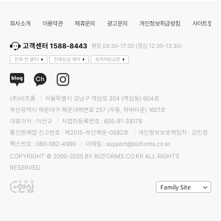
회사소개
이용약관
제휴문의
광고문의
개인정보취급방침
사이트맵
고객센터 1588-8443
평일 09:30-17:30 (점심 12:30-13:30)
전화 전 클릭!
전화상담 예약
원격지원요청
(주)비즈폼
서울특별시 강남구 역삼로 204 (역삼동) 604호
부산광역시 해운대구 해운대해변로 257 (우동, 하버타운) 1601호
대표이사 : 이선규
사업자등록번호 : 605-81-38178
통신판매업 신고번호 : 제2015-부산해운-0582호
개인정보보호책임자 : 김민경
팩스번호 : 080-082-4990
이메일 : support@bizforms.co.kr
COPYRIGHT © 2000-2025 BY BIZFORMS.CO.KR ALL RIGHTS
RESERVED
Family Site