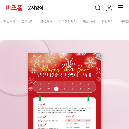
문서양식
건설서식
교육서식
금융서식
민원행정서식
법률서식
생활서식
세무회