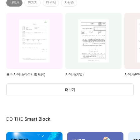
사직서
편지지
탄원서
차용증
표준 사직서(작성방법 포함)
사직서(기업)
사직서(면
더보기
DO THE
Smart Block