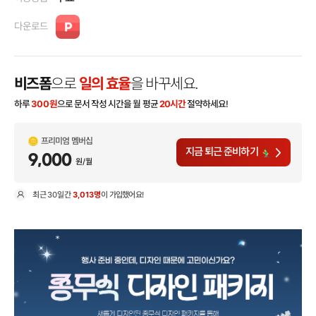
다운로드
비즈폼
으로
일의 효율
을 바꾸세요.
하루
300
원
으로 문서 작성 시간을 월 평균
20시간
절약하세요!
프리미엄 멤버십
지금 퇴근 준비하기
9,000
원/월
최근
30일
간
3,013명
이 가입했어요!
현