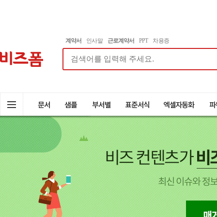
계약서
인사말
근로계약서
PPT
차용증