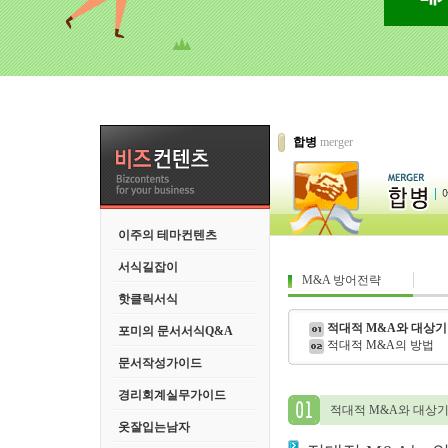
합병
merger
이주의 테마컨텐츠
서식길잡이
M&A 방어전략
핫클릭서식
적대적 M&A와 대상
포미의 문서서식Q&A
적대적 M&A의 방법
문서작성가이드
경리회계실무가이드
적대적 M&A와 대상
옷잘입는남자