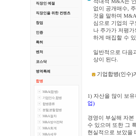
적대적 M&A는 
직장인 예절
없이 공개매수, 
직장인을 위한 컨텐츠
것을 말하며 M&
심으로 기업의 구
창업
나 주가가 저평가
인증
하게 매집할 수 있
특허
일반적으로 다음과
벤처
상이 된다.
코스닥
병역특례
기업합병(인수)
합병
M&A(합병)
1) 자산을 많이 보
기업인수,합병
업)
합병종류
분할,분할합병
M&A 절차
경영이 부실해 자본
M&A 방어전략
수 있으며 또한 그
M&A 회계
현실적으로 보았을 
M&A 세무