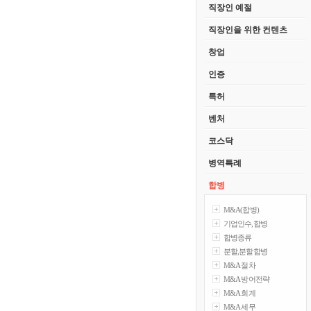
직장인 예절
직장인을 위한 컨텐츠
창업
인증
특허
벤처
코스닥
병역특례
합병
M&A(합병)
기업인수,합병
합병종류
분할,분할합병
M&A 절차
M&A 방어전략
M&A 회계
M&A 세무