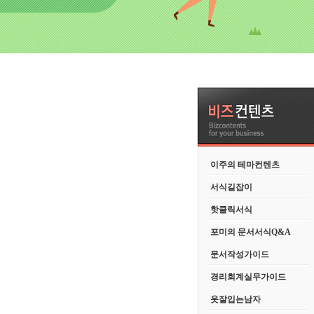
이주의 테마컨텐츠
서식길잡이
핫클릭서식
포미의 문서서식Q&A
문서작성가이드
경리회계실무가이드
옷잘입는남자