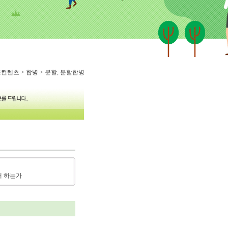
즈컨텐츠
>
합병
> 분할, 분할합병
왜 하는가