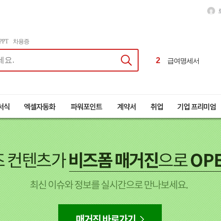
1
달력
2
급여명세서
PPT
차용증
3
이력서
4
근로계약서
1
달력