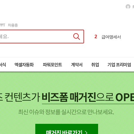
1
달력
2
급여명세서
PPT
차용증
3
이력서
4
근로계약서
1
달력