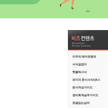
이주의 테마컨텐츠
서식길잡이
핫클릭서식
포미의 문서서식Q&A
문서작성가이드
경리회계실무가이드
옷잘입는남자