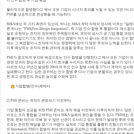
1) 인수 합병 후 기업 통합
물리적으로 합병했다고 해서 모든 기업이 시너지 효과를 누릴 수 있는 것은 아니
PMI를 성공적으로 완성했을 때 가능하다.
M&A에는 두 가지 측면이 있는데, 하나는 M&A 계약 자체의 성사에 이르는 “딜메이킹(De
른 하나는 “PMI(Post-Merger Integration)”, 즉 기업 인수 합병 후 통합이다.
딜로 표현되는 전자의 경우에만 주목함으로써, 계약의 성사가 곧 기업 통합 과정
를 불러일으키기도 한다. 하지만 인수 합병이 여기서 끝나는 것은 아니다. 인수 합
제는 그 복잡함이나 조직에 미치는 영향력에 있어 더 많은 주의와 노력을 요한다. 
이후 예상되는 조직의 변화 관리에 초점을 맞추는 것이다.
PMI가 중요하게 부각된 배경으로는 인수 합병을 단행한다고 해서 모든 기업이 
경영 성과의 향상과 같은 시너지 효과를 누리지는 못한다는 사실을 들 수가 있다.
따르면 지난 10년간 발생한 300여개 주요 인수 합병 사례 중 57%가 계약이 성사
실패했다고 한다. 심한 경우에는 인수 합병 후 다시 기업이 분할되는 경우도 있다. 
한 최고 경영진의 관심은 높아질 수밖에 없다.
기업합병(인수)계약서
2) PMI 준비는 계약이 완료되기 이전부터
기업 통합의 성공을 위한 PMI 준비는 계약 체결 이전부터 이루어져야 한다. 많은
비로소 조직 통합을 고려하는 데서 M&A 실패의 원인을 찾을 수 있다. PMI에는 
문제, 문화 차이의 극복 등 수 많은 난관이 도사리고 있어 문제가 발생한 후에 수
으로는 온전한 해답을 찾기가 어렵다. 실제로 기업 통합을 훌륭히 진행시킨 미국의 Smit
의 Beecham은 PMI가 합병의 최대 변수임을 공감하고 이를 능동적으로 준비하고