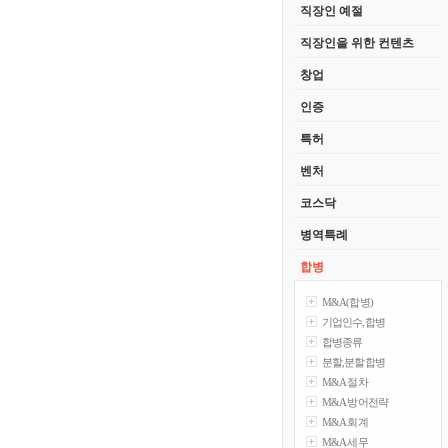
직장인 예절
직장인을 위한 컨텐츠
창업
인증
특허
벤처
코스닥
병역특례
합병
M&A(합병)
기업인수,합병
합병종류
분할,분할합병
M&A 절차
M&A 방어전략
M&A 회계
M&A 세무