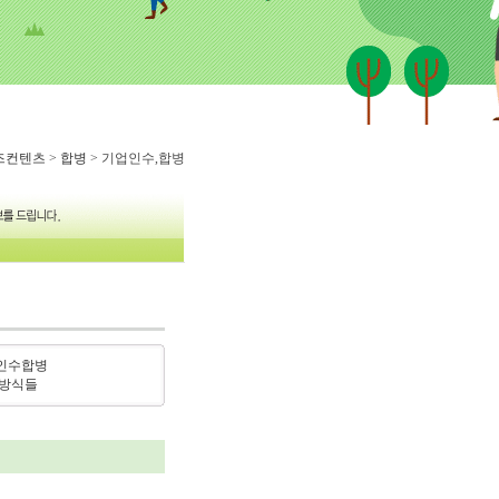
즈컨텐츠
>
합병
> 기업인수,합병
인수합병
 방식들