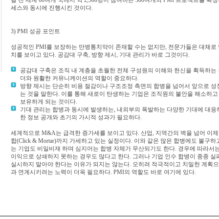
결 전 세계 60여개 국에서 약 2,500명이 참여하는 300여개의 PMI 프로젝트를 
세스와 동시에 진행시킨 것이다.
3) PMI 성공 포인트
성공적인 PMI를 보장하는 만병통치약이 존재할 수는 없지만, 전문가들은 대체로
치를 보이고 있다. 공감대 구축, 방향 제시, 기대 관리가 바로 그것이다.
공감대 구축은 조직 내 계층을 초월한 전체 구성원의 이해와 헌신을 획득하는 
더와 원활한 커뮤니케이션의 역할이 중요하다.
방향 제시는 단순히 비용 절감이나 구조조정 측면의 합병을 넘어서 앞으로 성
는 것을 말한다. 이를 통해 새로이 탄생하는 기업은 조직원의 불안을 해소하
보유하게 되는 것이다.
기대 관리는 합병과 동시에 발생하는, 내외부의 폭발하는 다양한 기대에 대응
한 정보 공개와 초기의 가시적 성과가 필요하다.
세계적으로 M&A는 급격한 증가세를 보이고 있다. 산업, 지역간의 벽을 넘어 이
합(Click & Mortar)까지 가세하고 있는 실정이다. 이와 같은 많은 합병에도 불
는 기업도 비일비재 하며 심지어는 합병 자체가 무산되기도 한다. 경우에 따라서는
이익으로 상쇄하지 못하는 경우도 많다고 한다. 그러나 기업 인수 합병이 종종 
실시하지 말아야 한다는 이유가 되지는 않는다. 오히려 적극적이고 치밀한 계획으
과 연계시키려는 노력이 더욱 필요하다. PMI의 역할도 바로 여기에 있다.